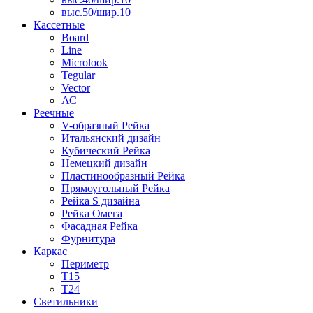
выс.50/шир.10
Кассетные
Board
Line
Microlook
Tegular
Vector
АС
Реечные
V-образный Рейка
Итальянский дизайн
Кубический Рейка
Немецкий дизайн
Пластинообразный Рейка
Прямоугольный Рейка
Рейка S дизайна
Рейка Омега
Фасадная Рейка
Фурнитура
Каркас
Периметр
Т15
Т24
Светильники