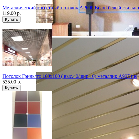
Металлический кассетный потолок AP600 Board белый стально
119.00 р.
Потолок Грильято 100х100 ( выс.40/шир.10) металлик А907 rus
535.00 р.