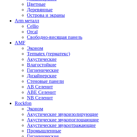
Цветные
Деревянные
Острова и экраны
Arm металл
Cellio
Orcal
Свободно-висящая панель
AMF
Эконом
Termatex (терматекс)
Акустические
Влагостойкие
Гигиенические
Дизайнерские
Стеновые панели
AB Селенит
ABE Селенит
NB Селенит
Rockfon
Эконом
Акустические звукоизолирующие
Акустические звукопоглощающие
Акустические звукоотражающие
Промышленные
Гигиенические