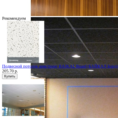
Рекомендуем
Подвесной потолок армстронг BAJKAL Board (БАЙКАЛ Борд)
205.70 р.