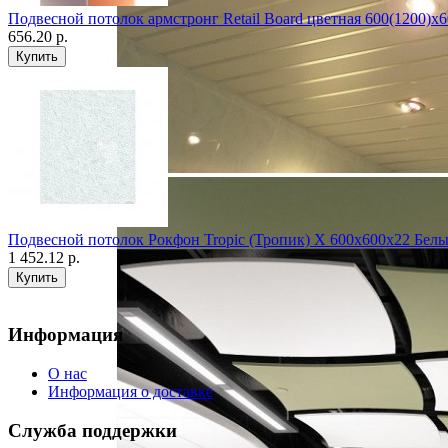
Подвесной потолок армстронг Retail Board цветная 600(1200)x
656.20 р.
Подвесной потолок Рокфон Tropic (Тропик) X 600x600x22 Белы
1 452.12 р.
Информация
О нас
Информация о доставке
Служба поддержки