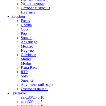
Ударопрочные
Острова и экраны
Цветные
Ecophon
Focus
Gedina
Opta
Pop
Sombra
Advantage
Meditec
Hygiene
Combison
Master
Modus
Extra Bass
RTP
Solo
Super G
Акустический экран
Стеновая панель
Грильято
выс.30/шир.10
выс.30/шир.5
выс.40/шир.10