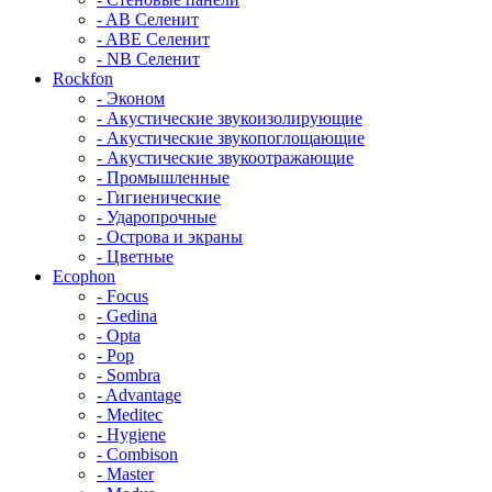
- AB Селенит
- ABE Селенит
- NB Селенит
Rockfon
- Эконом
- Акустические звукоизолирующие
- Акустические звукопоглощающие
- Акустические звукоотражающие
- Промышленные
- Гигиенические
- Ударопрочные
- Острова и экраны
- Цветные
Ecophon
- Focus
- Gedina
- Opta
- Pop
- Sombra
- Advantage
- Meditec
- Hygiene
- Combison
- Master