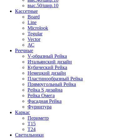
выс.50/шир.10
Кассетные
Board
Line
Microlook
Tegular
Vector
АС
Реечные
V-образный Рейка
Итальянский дизайн
Кубический Рейка
Немецкий дизайн
Пластинообразный Рейка
Прямоугольный Рейка
Рейка S дизайна
Рейка Омега
Фасадная Рейка
Фурнитура
Каркас
Периметр
Т15
Т24
Светильники