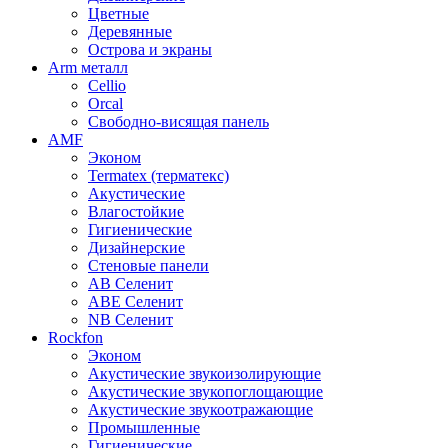
Цветные
Деревянные
Острова и экраны
Arm металл
Cellio
Orcal
Свободно-висящая панель
AMF
Эконом
Termatex (терматекс)
Акустические
Влагостойкие
Гигиенические
Дизайнерские
Стеновые панели
AB Селенит
ABE Селенит
NB Селенит
Rockfon
Эконом
Акустические звукоизолирующие
Акустические звукопоглощающие
Акустические звукоотражающие
Промышленные
Гигиенические