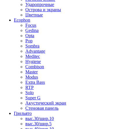
Ударопрочные
Острова и экраны
Цветные
Ecophon
Focus
Gedina
Opta
Pop
Sombra
Advantage
Meditec
Hygiene
Combison
Master
Modus
Extra Bass
RTP
Solo
Super G
Акустический экран
Стеновая панель
Грильято
выс.30/шир.10
выс.30/шир.5
выс.40/шир.10