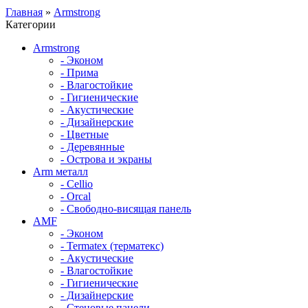
Главная
»
Armstrong
Категории
Armstrong
- Эконом
- Прима
- Влагостойкие
- Гигиенические
- Акустические
- Дизайнерские
- Цветные
- Деревянные
- Острова и экраны
Arm металл
- Cellio
- Orcal
- Свободно-висящая панель
AMF
- Эконом
- Termatex (терматекс)
- Акустические
- Влагостойкие
- Гигиенические
- Дизайнерские
- Стеновые панели