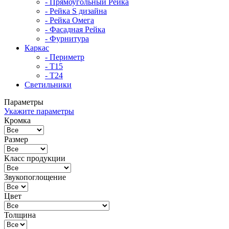
- Прямоугольный Рейка
- Рейка S дизайна
- Рейка Омега
- Фасадная Рейка
- Фурнитура
Каркас
- Периметр
- Т15
- Т24
Светильники
Параметры
Укажите параметры
Кромка
Размер
Класс продукции
Звукопоглощение
Цвет
Толщина