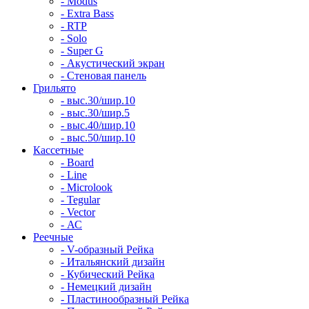
- Modus
- Extra Bass
- RTP
- Solo
- Super G
- Акустический экран
- Стеновая панель
Грильято
- выс.30/шир.10
- выс.30/шир.5
- выс.40/шир.10
- выс.50/шир.10
Кассетные
- Board
- Line
- Microlook
- Tegular
- Vector
- АС
Реечные
- V-образный Рейка
- Итальянский дизайн
- Кубический Рейка
- Немецкий дизайн
- Пластинообразный Рейка