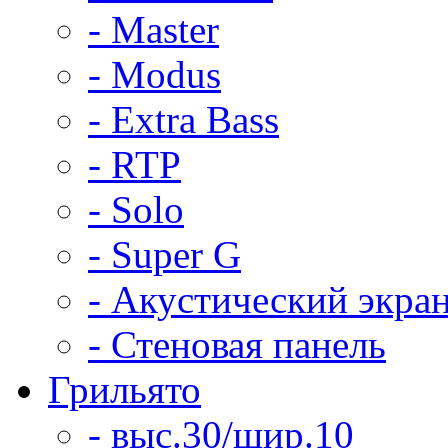
- Master
- Modus
- Extra Bass
- RTP
- Solo
- Super G
- Акустический экра
- Стеновая панель
Грильято
- выс.30/шир.10