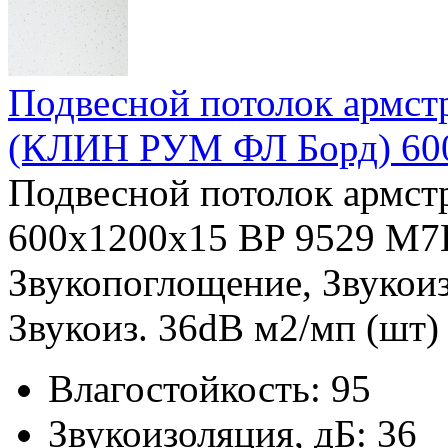
Подвесной потолок армс
(КЛИН РУМ ФЛ Борд) 60
Подвесной потолок армс
600x1200x15 BP 9529 M7H
Звукопоглощение, Звукои
Звукоиз. 36dB м2/мп (шт) в
Влагостойкость:
95
Звукоизоляция, дБ:
36