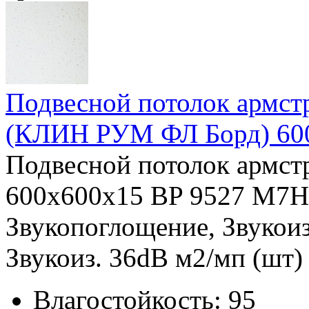
Подвесной потолок армс
(КЛИН РУМ ФЛ Борд) 60
Подвесной потолок армс
600x600x15 BP 9527 M7H 
Звукопоглощение, Звукои
Звукоиз. 36dB м2/мп (шт) в
Влагостойкость:
95