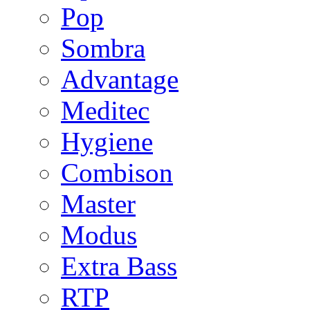
Pop
Sombra
Advantage
Meditec
Hygiene
Combison
Master
Modus
Extra Bass
RTP