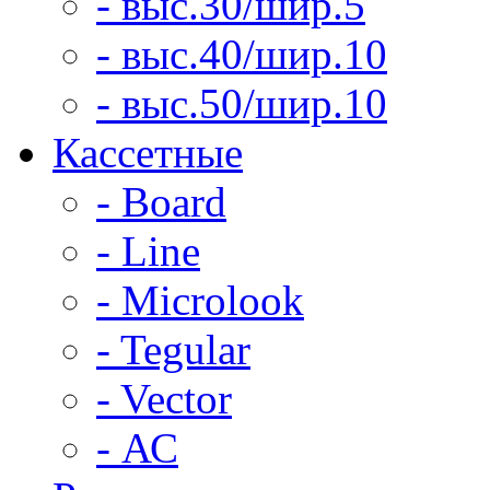
- выс.30/шир.5
- выс.40/шир.10
- выс.50/шир.10
Кассетные
- Board
- Line
- Microlook
- Tegular
- Vector
- АС