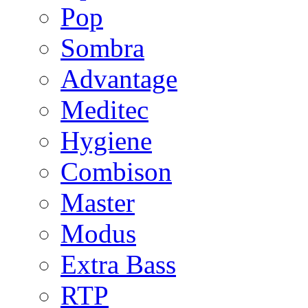
Pop
Sombra
Advantage
Meditec
Hygiene
Combison
Master
Modus
Extra Bass
RTP