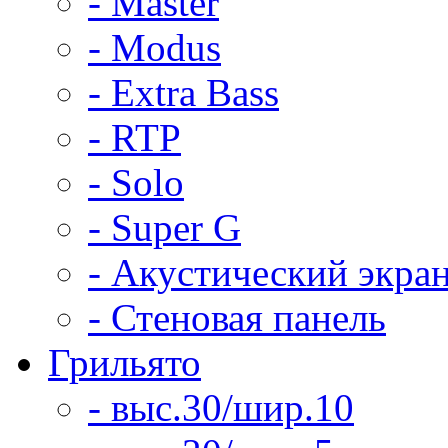
- Master
- Modus
- Extra Bass
- RTP
- Solo
- Super G
- Акустический экра
- Стеновая панель
Грильято
- выс.30/шир.10