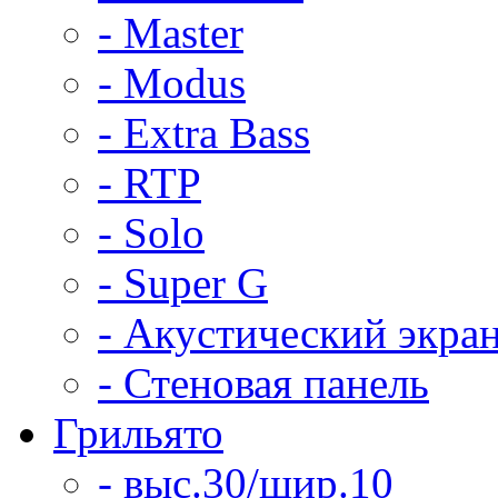
- Master
- Modus
- Extra Bass
- RTP
- Solo
- Super G
- Акустический экра
- Стеновая панель
Грильято
- выс.30/шир.10