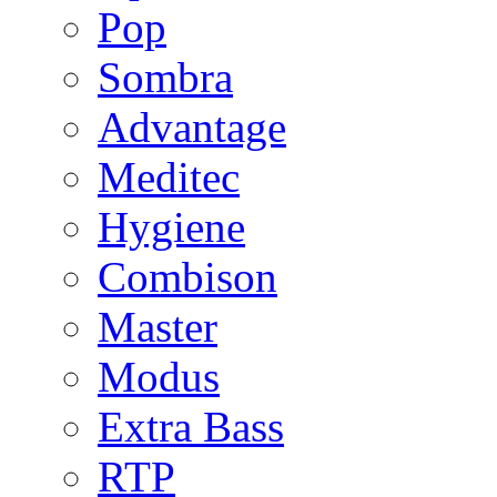
Pop
Sombra
Advantage
Meditec
Hygiene
Combison
Master
Modus
Extra Bass
RTP