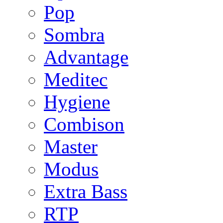
Pop
Sombra
Advantage
Meditec
Hygiene
Combison
Master
Modus
Extra Bass
RTP