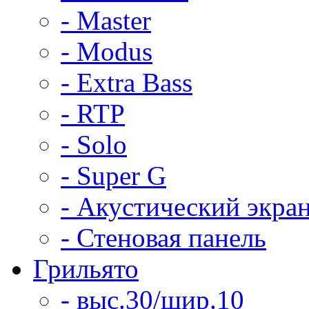
- Master
- Modus
- Extra Bass
- RTP
- Solo
- Super G
- Акустический экра
- Стеновая панель
Грильято
- выс.30/шир.10