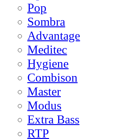
Pop
Sombra
Advantage
Meditec
Hygiene
Combison
Master
Modus
Extra Bass
RTP