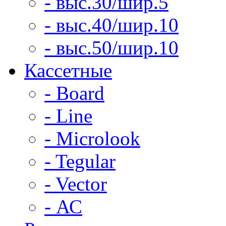
- выс.30/шир.5
- выс.40/шир.10
- выс.50/шир.10
Кассетные
- Board
- Line
- Microlook
- Tegular
- Vector
- АС