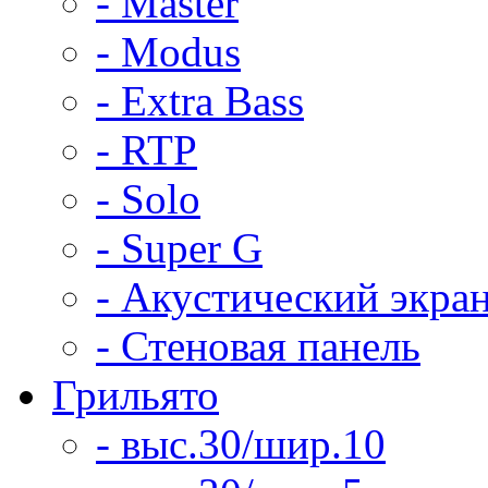
- Master
- Modus
- Extra Bass
- RTP
- Solo
- Super G
- Акустический экра
- Стеновая панель
Грильято
- выс.30/шир.10