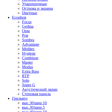
Ударопрочные
Острова и экраны
Цветные
Ecophon
Focus
Gedina
Opta
Pop
Sombra
Advantage
Meditec
Hygiene
Combison
Master
Modus
Extra Bass
RTP
Solo
Super G
Акустический экран
Стеновая панель
Грильято
выс.30/шир.10
выс.30/шир.5
выс.40/шир.10