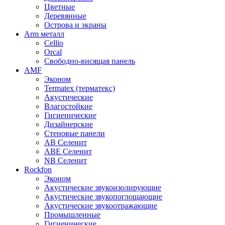
Цветные
Деревянные
Острова и экраны
Arm металл
Cellio
Orcal
Свободно-висящая панель
AMF
Эконом
Termatex (терматекс)
Акустические
Влагостойкие
Гигиенические
Дизайнерские
Стеновые панели
AB Селенит
ABE Селенит
NB Селенит
Rockfon
Эконом
Акустические звукоизолирующие
Акустические звукопоглощающие
Акустические звукоотражающие
Промышленные
Гигиенические