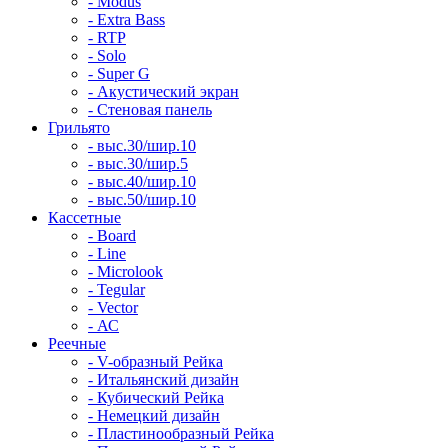
- Modus
- Extra Bass
- RTP
- Solo
- Super G
- Акустический экран
- Стеновая панель
Грильято
- выс.30/шир.10
- выс.30/шир.5
- выс.40/шир.10
- выс.50/шир.10
Кассетные
- Board
- Line
- Microlook
- Tegular
- Vector
- АС
Реечные
- V-образный Рейка
- Итальянский дизайн
- Кубический Рейка
- Немецкий дизайн
- Пластинообразный Рейка