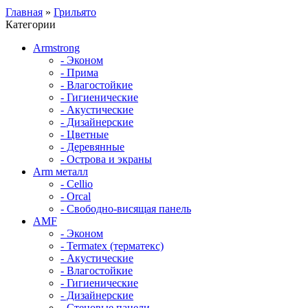
Главная
»
Грильято
Категории
Armstrong
- Эконом
- Прима
- Влагостойкие
- Гигиенические
- Акустические
- Дизайнерские
- Цветные
- Деревянные
- Острова и экраны
Arm металл
- Cellio
- Orcal
- Свободно-висящая панель
AMF
- Эконом
- Termatex (терматекс)
- Акустические
- Влагостойкие
- Гигиенические
- Дизайнерские
- Стеновые панели