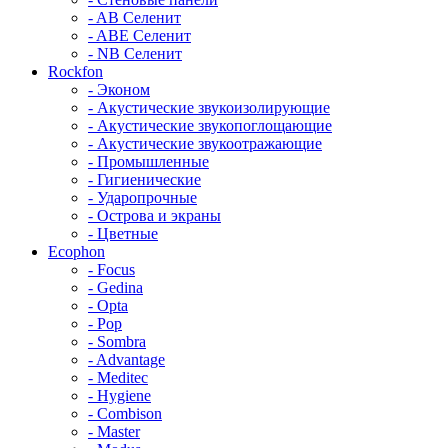
- AB Селенит
- ABE Селенит
- NB Селенит
Rockfon
- Эконом
- Акустические звукоизолирующие
- Акустические звукопоглощающие
- Акустические звукоотражающие
- Промышленные
- Гигиенические
- Ударопрочные
- Острова и экраны
- Цветные
Ecophon
- Focus
- Gedina
- Opta
- Pop
- Sombra
- Advantage
- Meditec
- Hygiene
- Combison
- Master