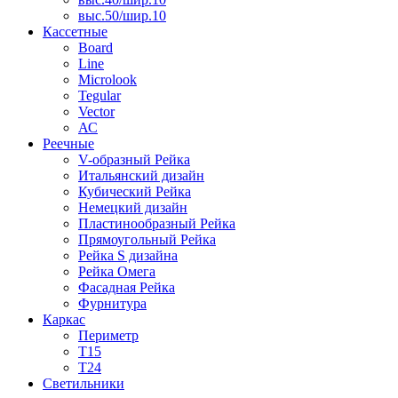
выс.50/шир.10
Кассетные
Board
Line
Microlook
Tegular
Vector
АС
Реечные
V-образный Рейка
Итальянский дизайн
Кубический Рейка
Немецкий дизайн
Пластинообразный Рейка
Прямоугольный Рейка
Рейка S дизайна
Рейка Омега
Фасадная Рейка
Фурнитура
Каркас
Периметр
Т15
Т24
Светильники