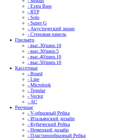
- Modus
- Extra Bass
- RTP
- Solo
- Super G
- Акустический экран
- Стеновая панель
Грильято
- выс.30/шир.10
- выс.30/шир.5
- выс.40/шир.10
- выс.50/шир.10
Кассетные
- Board
- Line
- Microlook
- Tegular
- Vector
- АС
Реечные
- V-образный Рейка
- Итальянский дизайн
- Кубический Рейка
- Немецкий дизайн
- Пластинообразный Рейка