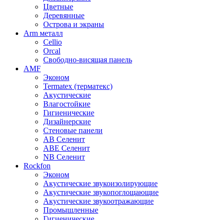
Цветные
Деревянные
Острова и экраны
Arm металл
Cellio
Orcal
Свободно-висящая панель
AMF
Эконом
Termatex (терматекс)
Акустические
Влагостойкие
Гигиенические
Дизайнерские
Стеновые панели
AB Селенит
ABE Селенит
NB Селенит
Rockfon
Эконом
Акустические звукоизолирующие
Акустические звукопоглощающие
Акустические звукоотражающие
Промышленные
Гигиенические