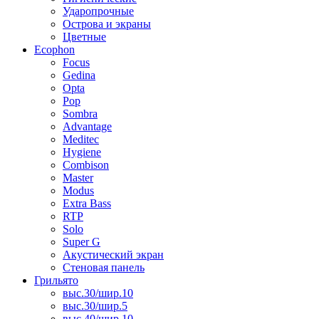
Ударопрочные
Острова и экраны
Цветные
Ecophon
Focus
Gedina
Opta
Pop
Sombra
Advantage
Meditec
Hygiene
Combison
Master
Modus
Extra Bass
RTP
Solo
Super G
Акустический экран
Стеновая панель
Грильято
выс.30/шир.10
выс.30/шир.5
выс.40/шир.10