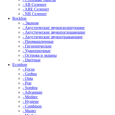
- AB Селенит
- ABE Селенит
- NB Селенит
Rockfon
- Эконом
- Акустические звукоизолирующие
- Акустические звукопоглощающие
- Акустические звукоотражающие
- Промышленные
- Гигиенические
- Ударопрочные
- Острова и экраны
- Цветные
Ecophon
- Focus
- Gedina
- Opta
- Pop
- Sombra
- Advantage
- Meditec
- Hygiene
- Combison
- Master