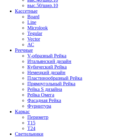
выс.50/шир.10
Кассетные
Board
Line
Microlook
Tegular
Vector
АС
Реечные
V-образный Рейка
Итальянский дизайн
Кубический Рейка
Немецкий дизайн
Пластинообразный Рейка
Прямоугольный Рейка
Рейка S дизайна
Рейка Омега
Фасадная Рейка
Фурнитура
Каркас
Периметр
Т15
Т24
Светильники