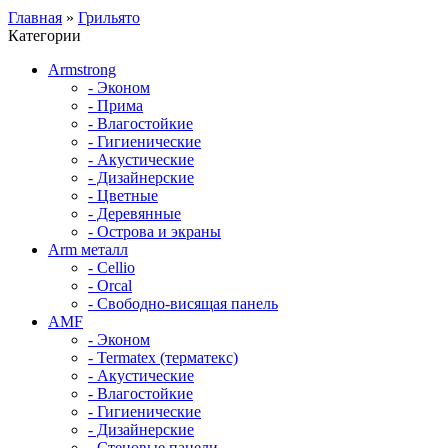
Главная
»
Грильято
Категории
Armstrong
- Эконом
- Прима
- Влагостойкие
- Гигиенические
- Акустические
- Дизайнерские
- Цветные
- Деревянные
- Острова и экраны
Arm металл
- Cellio
- Orcal
- Свободно-висящая панель
AMF
- Эконом
- Termatex (терматекс)
- Акустические
- Влагостойкие
- Гигиенические
- Дизайнерские
- Стеновые панели