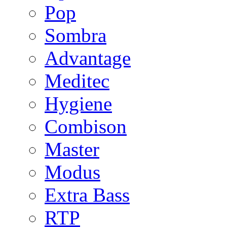
Pop
Sombra
Advantage
Meditec
Hygiene
Combison
Master
Modus
Extra Bass
RTP