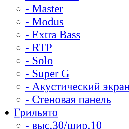
- Master
- Modus
- Extra Bass
- RTP
- Solo
- Super G
- Акустический экра
- Стеновая панель
Грильято
- выс.30/шир.10