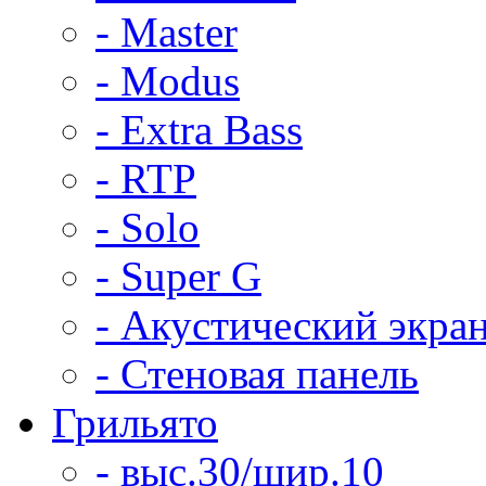
- Master
- Modus
- Extra Bass
- RTP
- Solo
- Super G
- Акустический экра
- Стеновая панель
Грильято
- выс.30/шир.10