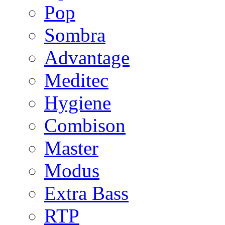
Pop
Sombra
Advantage
Meditec
Hygiene
Combison
Master
Modus
Extra Bass
RTP