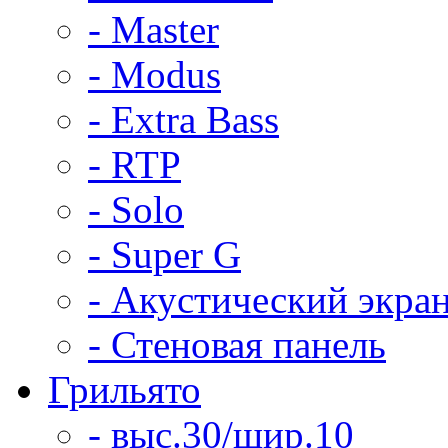
- Master
- Modus
- Extra Bass
- RTP
- Solo
- Super G
- Акустический экра
- Стеновая панель
Грильято
- выс.30/шир.10