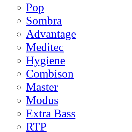
Pop
Sombra
Advantage
Meditec
Hygiene
Combison
Master
Modus
Extra Bass
RTP