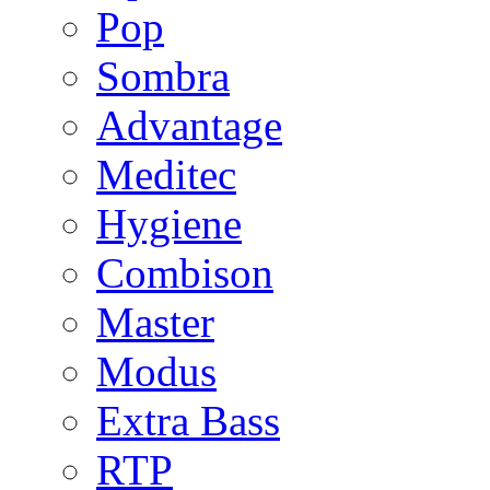
Pop
Sombra
Advantage
Meditec
Hygiene
Combison
Master
Modus
Extra Bass
RTP