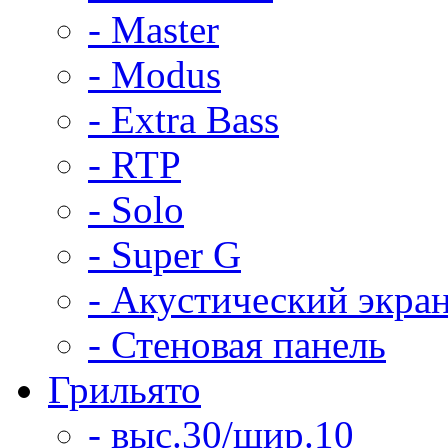
- Master
- Modus
- Extra Bass
- RTP
- Solo
- Super G
- Акустический экра
- Стеновая панель
Грильято
- выс.30/шир.10