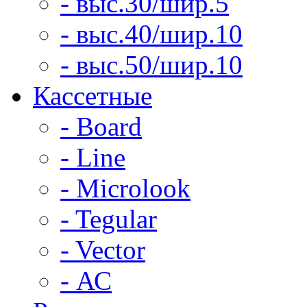
- выс.30/шир.5
- выс.40/шир.10
- выс.50/шир.10
Кассетные
- Board
- Line
- Microlook
- Tegular
- Vector
- АС