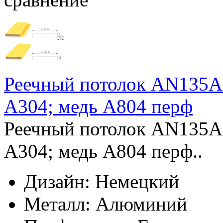
Реечный потолок AN135A
А304; медь А804 перф
Реечный потолок AN135A
А304; медь А804 перф..
Дизайн:
Немецкий
Металл:
Алюминий