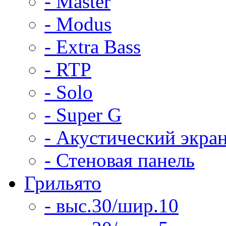
- Master
- Modus
- Extra Bass
- RTP
- Solo
- Super G
- Акустический экра
- Стеновая панель
Грильято
- выс.30/шир.10