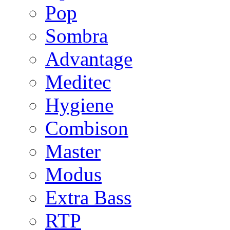
Pop
Sombra
Advantage
Meditec
Hygiene
Combison
Master
Modus
Extra Bass
RTP