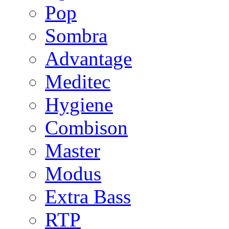
Pop
Sombra
Advantage
Meditec
Hygiene
Combison
Master
Modus
Extra Bass
RTP