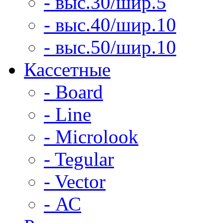
- выс.30/шир.5
- выс.40/шир.10
- выс.50/шир.10
Кассетные
- Board
- Line
- Microlook
- Tegular
- Vector
- АС