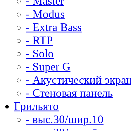
- Master
- Modus
- Extra Bass
- RTP
- Solo
- Super G
- Акустический экра
- Стеновая панель
Грильято
- выс.30/шир.10