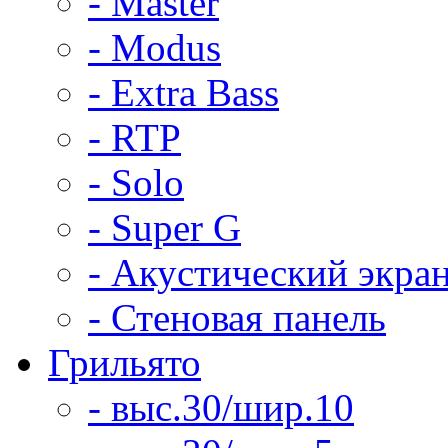
- Master
- Modus
- Extra Bass
- RTP
- Solo
- Super G
- Акустический экра
- Стеновая панель
Грильято
- выс.30/шир.10