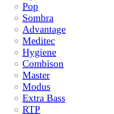
Pop
Sombra
Advantage
Meditec
Hygiene
Combison
Master
Modus
Extra Bass
RTP