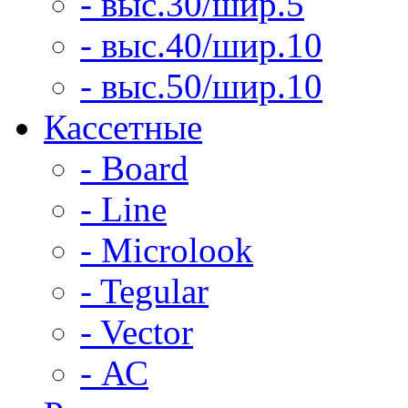
- выс.30/шир.5
- выс.40/шир.10
- выс.50/шир.10
Кассетные
- Board
- Line
- Microlook
- Tegular
- Vector
- АС