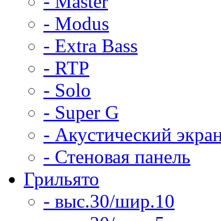
- Master
- Modus
- Extra Bass
- RTP
- Solo
- Super G
- Акустический экра
- Стеновая панель
Грильято
- выс.30/шир.10