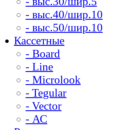
- выс.30/шир.5
- выс.40/шир.10
- выс.50/шир.10
Кассетные
- Board
- Line
- Microlook
- Tegular
- Vector
- АС