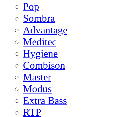
Pop
Sombra
Advantage
Meditec
Hygiene
Combison
Master
Modus
Extra Bass
RTP