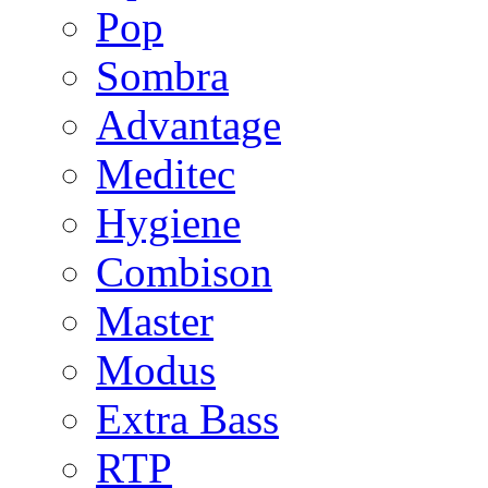
Pop
Sombra
Advantage
Meditec
Hygiene
Combison
Master
Modus
Extra Bass
RTP