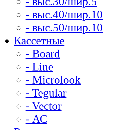
- выс.30/шир.5
- выс.40/шир.10
- выс.50/шир.10
Кассетные
- Board
- Line
- Microlook
- Tegular
- Vector
- АС