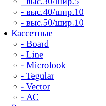
- выс.30/шир.5
- выс.40/шир.10
- выс.50/шир.10
Кассетные
- Board
- Line
- Microlook
- Tegular
- Vector
- АС