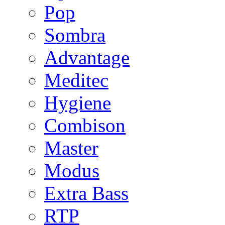
Pop
Sombra
Advantage
Meditec
Hygiene
Combison
Master
Modus
Extra Bass
RTP