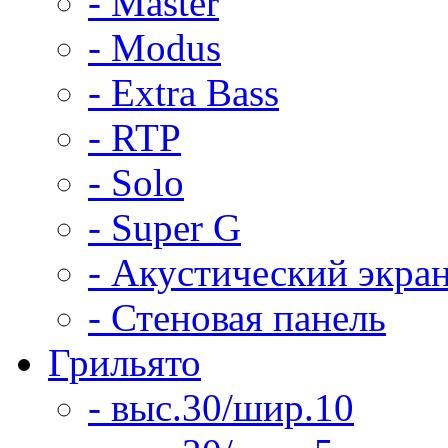
- Master
- Modus
- Extra Bass
- RTP
- Solo
- Super G
- Акустический экра
- Стеновая панель
Грильято
- выс.30/шир.10