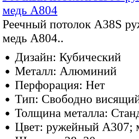
медь А804
Реечный потолок A38S ру
медь А804..
Дизайн:
Кубический
Металл:
Алюминий
Перфорация:
Нет
Тип:
Свободно висящи
Толщина металла:
Стан
Цвет:
ружейный А307; 