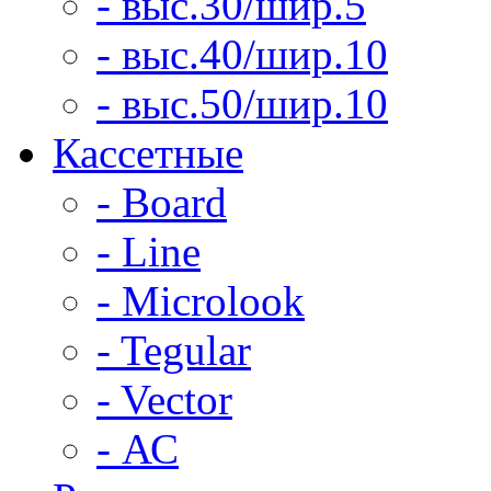
- выс.30/шир.5
- выс.40/шир.10
- выс.50/шир.10
Кассетные
- Board
- Line
- Microlook
- Tegular
- Vector
- АС