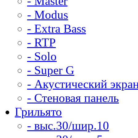
- Master
- Modus
- Extra Bass
- RTP
- Solo
- Super G
- Акустический экра
- Стеновая панель
Грильято
- выс.30/шир.10