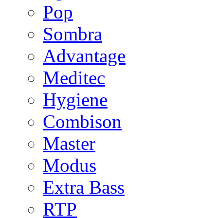
Pop
Sombra
Advantage
Meditec
Hygiene
Combison
Master
Modus
Extra Bass
RTP