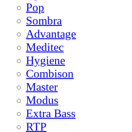
Pop
Sombra
Advantage
Meditec
Hygiene
Combison
Master
Modus
Extra Bass
RTP