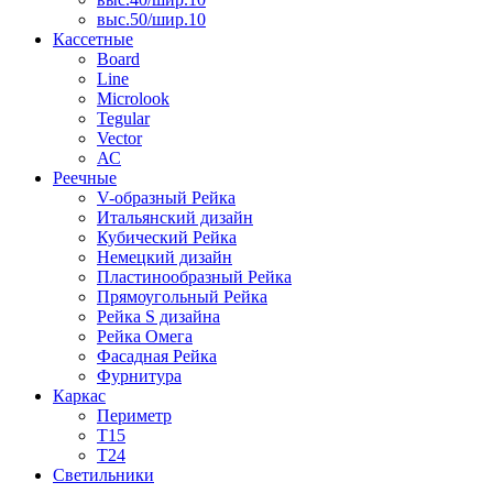
выс.50/шир.10
Кассетные
Board
Line
Microlook
Tegular
Vector
АС
Реечные
V-образный Рейка
Итальянский дизайн
Кубический Рейка
Немецкий дизайн
Пластинообразный Рейка
Прямоугольный Рейка
Рейка S дизайна
Рейка Омега
Фасадная Рейка
Фурнитура
Каркас
Периметр
Т15
Т24
Светильники