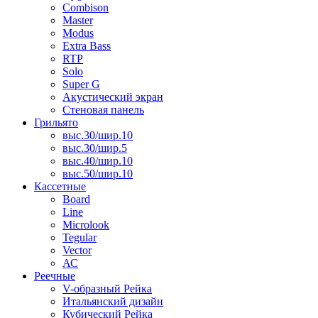
Combison
Master
Modus
Extra Bass
RTP
Solo
Super G
Акустический экран
Стеновая панель
Грильято
выс.30/шир.10
выс.30/шир.5
выс.40/шир.10
выс.50/шир.10
Кассетные
Board
Line
Microlook
Tegular
Vector
АС
Реечные
V-образный Рейка
Итальянский дизайн
Кубический Рейка