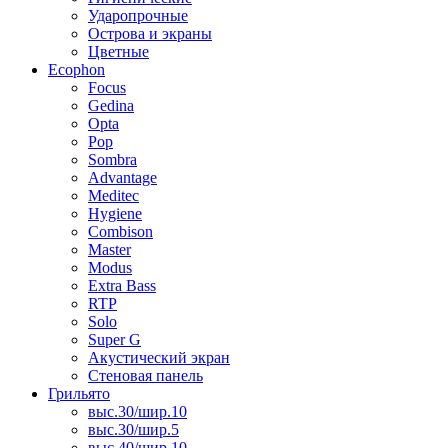
Ударопрочные
Острова и экраны
Цветные
Ecophon
Focus
Gedina
Opta
Pop
Sombra
Advantage
Meditec
Hygiene
Combison
Master
Modus
Extra Bass
RTP
Solo
Super G
Акустический экран
Стеновая панель
Грильято
выс.30/шир.10
выс.30/шир.5
выс.40/шир.10