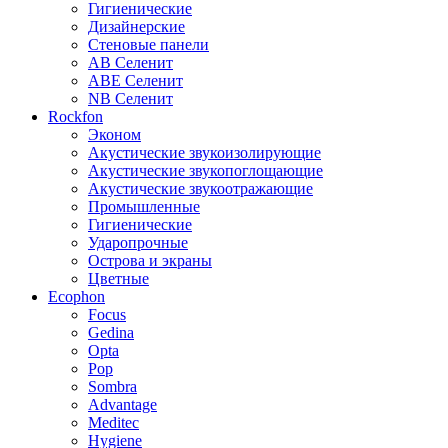
Гигиенические
Дизайнерские
Стеновые панели
AB Селенит
ABE Селенит
NB Селенит
Rockfon
Эконом
Акустические звукоизолирующие
Акустические звукопоглощающие
Акустические звукоотражающие
Промышленные
Гигиенические
Ударопрочные
Острова и экраны
Цветные
Ecophon
Focus
Gedina
Opta
Pop
Sombra
Advantage
Meditec
Hygiene