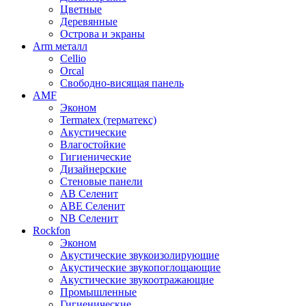
Цветные
Деревянные
Острова и экраны
Arm металл
Cellio
Orcal
Свободно-висящая панель
AMF
Эконом
Termatex (терматекс)
Акустические
Влагостойкие
Гигиенические
Дизайнерские
Стеновые панели
AB Селенит
ABE Селенит
NB Селенит
Rockfon
Эконом
Акустические звукоизолирующие
Акустические звукопоглощающие
Акустические звукоотражающие
Промышленные
Гигиенические