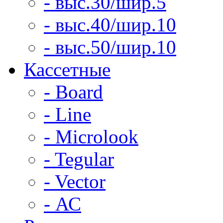
- выс.30/шир.5
- выс.40/шир.10
- выс.50/шир.10
Кассетные
- Board
- Line
- Microlook
- Tegular
- Vector
- АС