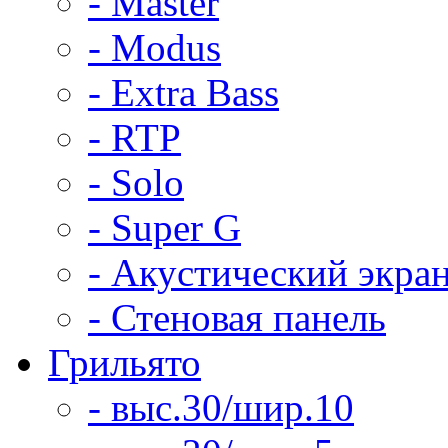
- Master
- Modus
- Extra Bass
- RTP
- Solo
- Super G
- Акустический экра
- Стеновая панель
Грильято
- выс.30/шир.10