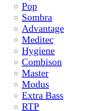
Pop
Sombra
Advantage
Meditec
Hygiene
Combison
Master
Modus
Extra Bass
RTP