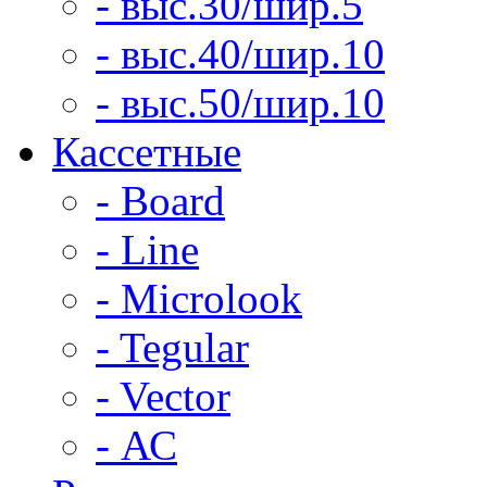
- выс.30/шир.5
- выс.40/шир.10
- выс.50/шир.10
Кассетные
- Board
- Line
- Microlook
- Tegular
- Vector
- АС