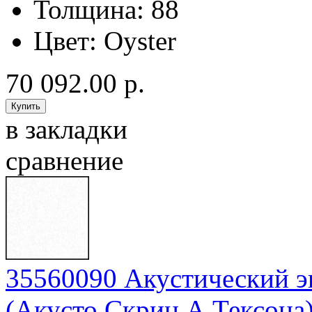
Толщина:
88
Цвет:
Oyster
70 092.00 р.
в закладки
сравнение
35560090 Акустический эк
(Акусто Скрин А Тексона)