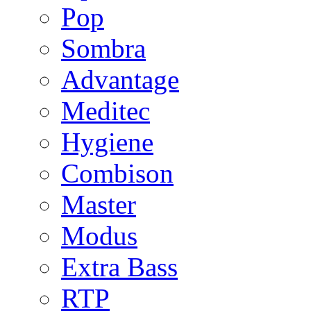
Pop
Sombra
Advantage
Meditec
Hygiene
Combison
Master
Modus
Extra Bass
RTP