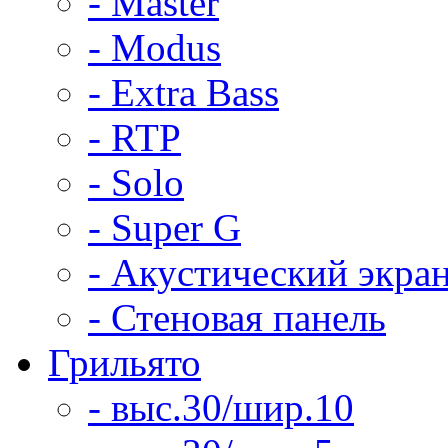
- Master
- Modus
- Extra Bass
- RTP
- Solo
- Super G
- Акустический экра
- Стеновая панель
Грильято
- выс.30/шир.10