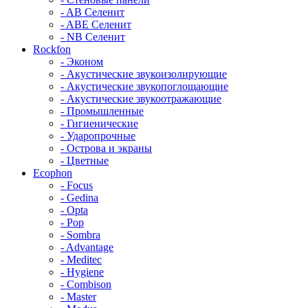
- AB Селенит
- ABE Селенит
- NB Селенит
Rockfon
- Эконом
- Акустические звукоизолирующие
- Акустические звукопоглощающие
- Акустические звукоотражающие
- Промышленные
- Гигиенические
- Ударопрочные
- Острова и экраны
- Цветные
Ecophon
- Focus
- Gedina
- Opta
- Pop
- Sombra
- Advantage
- Meditec
- Hygiene
- Combison
- Master