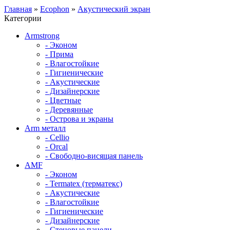
Главная
»
Ecophon
»
Акустический экран
Категории
Armstrong
- Эконом
- Прима
- Влагостойкие
- Гигиенические
- Акустические
- Дизайнерские
- Цветные
- Деревянные
- Острова и экраны
Arm металл
- Cellio
- Orcal
- Свободно-висящая панель
AMF
- Эконом
- Termatex (терматекс)
- Акустические
- Влагостойкие
- Гигиенические
- Дизайнерские
- Стеновые панели