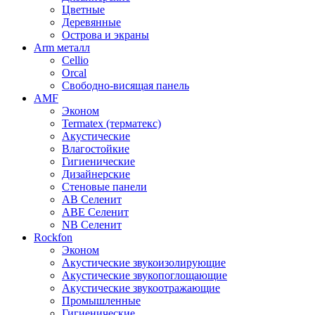
Цветные
Деревянные
Острова и экраны
Arm металл
Cellio
Orcal
Свободно-висящая панель
AMF
Эконом
Termatex (терматекс)
Акустические
Влагостойкие
Гигиенические
Дизайнерские
Стеновые панели
AB Селенит
ABE Селенит
NB Селенит
Rockfon
Эконом
Акустические звукоизолирующие
Акустические звукопоглощающие
Акустические звукоотражающие
Промышленные
Гигиенические