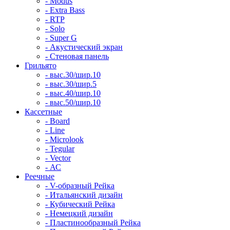
- Modus
- Extra Bass
- RTP
- Solo
- Super G
- Акустический экран
- Стеновая панель
Грильято
- выс.30/шир.10
- выс.30/шир.5
- выс.40/шир.10
- выс.50/шир.10
Кассетные
- Board
- Line
- Microlook
- Tegular
- Vector
- АС
Реечные
- V-образный Рейка
- Итальянский дизайн
- Кубический Рейка
- Немецкий дизайн
- Пластинообразный Рейка