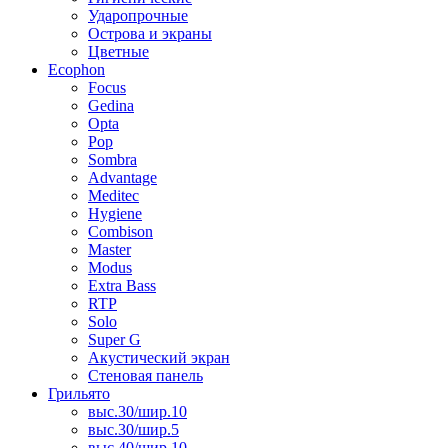
Ударопрочные
Острова и экраны
Цветные
Ecophon
Focus
Gedina
Opta
Pop
Sombra
Advantage
Meditec
Hygiene
Combison
Master
Modus
Extra Bass
RTP
Solo
Super G
Акустический экран
Стеновая панель
Грильято
выс.30/шир.10
выс.30/шир.5
выс.40/шир.10