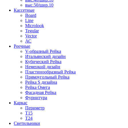
выс.50/шир.10
Кассетные
Board
Line
Microlook
Tegular
Vector
АС
Реечные
V-образный Рейка
Итальянский дизайн
Кубический Рейка
Немецкий дизайн
Пластинообразный Рейка
Прямоугольный Рейка
Рейка S дизайна
Рейка Омега
Фасадная Рейка
Фурнитура
Каркас
Периметр
Т15
Т24
Светильники