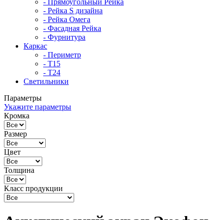
- Прямоугольный Рейка
- Рейка S дизайна
- Рейка Омега
- Фасадная Рейка
- Фурнитура
Каркас
- Периметр
- Т15
- Т24
Светильники
Параметры
Укажите параметры
Кромка
Размер
Цвет
Толщина
Класс продукции