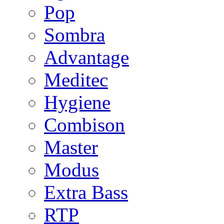
Pop
Sombra
Advantage
Meditec
Hygiene
Combison
Master
Modus
Extra Bass
RTP