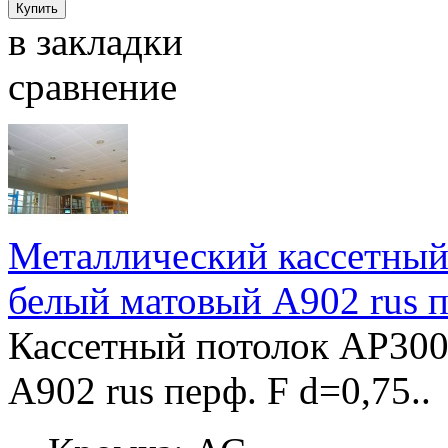
в закладки
сравнение
Металлический кассетны
белый матовый А902 rus п
Кассетный потолок AP30
А902 rus перф. F d=0,75..