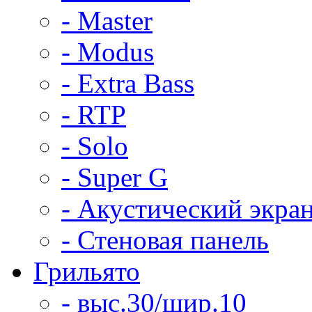
- Master
- Modus
- Extra Bass
- RTP
- Solo
- Super G
- Акустический экра
- Стеновая панель
Грильято
- выс.30/шир.10