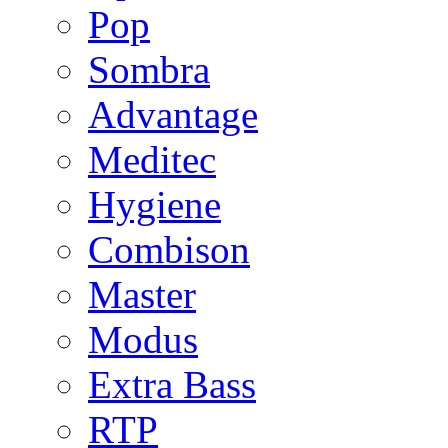
Pop
Sombra
Advantage
Meditec
Hygiene
Combison
Master
Modus
Extra Bass
RTP