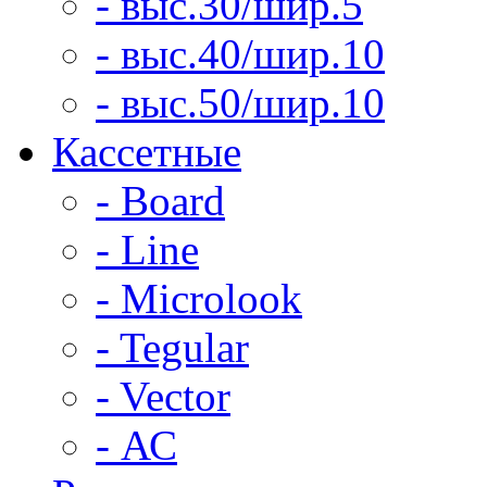
- выс.30/шир.5
- выс.40/шир.10
- выс.50/шир.10
Кассетные
- Board
- Line
- Microlook
- Tegular
- Vector
- АС