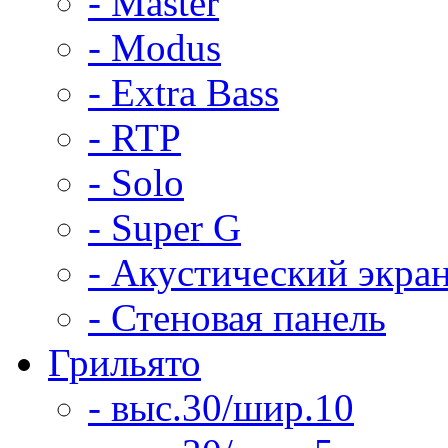
- Master
- Modus
- Extra Bass
- RTP
- Solo
- Super G
- Акустический экра
- Стеновая панель
Грильято
- выс.30/шир.10