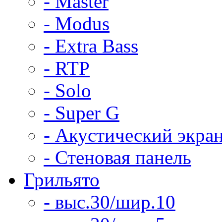
- Master
- Modus
- Extra Bass
- RTP
- Solo
- Super G
- Акустический экра
- Стеновая панель
Грильято
- выс.30/шир.10