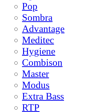
Pop
Sombra
Advantage
Meditec
Hygiene
Combison
Master
Modus
Extra Bass
RTP