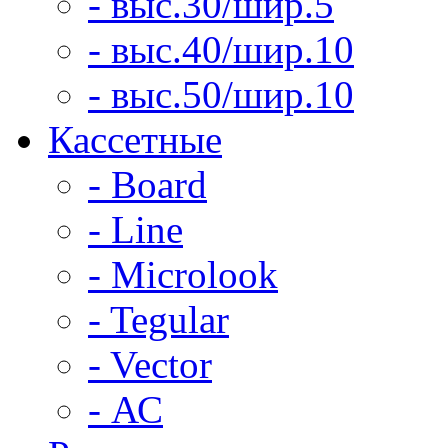
- выс.30/шир.5
- выс.40/шир.10
- выс.50/шир.10
Кассетные
- Board
- Line
- Microlook
- Tegular
- Vector
- АС