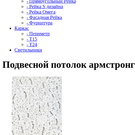
- Прямоугольный Рейка
- Рейка S дизайна
- Рейка Омега
- Фасадная Рейка
- Фурнитура
Каркас
- Периметр
- Т15
- Т24
Светильники
Подвесной потолок армстронг