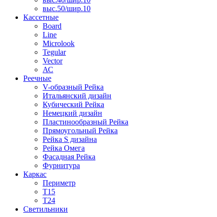
выс.50/шир.10
Кассетные
Board
Line
Microlook
Tegular
Vector
АС
Реечные
V-образный Рейка
Итальянский дизайн
Кубический Рейка
Немецкий дизайн
Пластинообразный Рейка
Прямоугольный Рейка
Рейка S дизайна
Рейка Омега
Фасадная Рейка
Фурнитура
Каркас
Периметр
Т15
Т24
Светильники