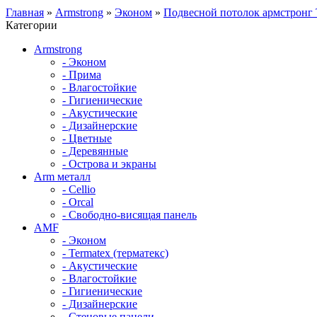
Главная
»
Armstrong
»
Эконом
»
Подвесной потолок армстронг
Категории
Armstrong
- Эконом
- Прима
- Влагостойкие
- Гигиенические
- Акустические
- Дизайнерские
- Цветные
- Деревянные
- Острова и экраны
Arm металл
- Cellio
- Orcal
- Свободно-висящая панель
AMF
- Эконом
- Termatex (терматекс)
- Акустические
- Влагостойкие
- Гигиенические
- Дизайнерские
- Стеновые панели