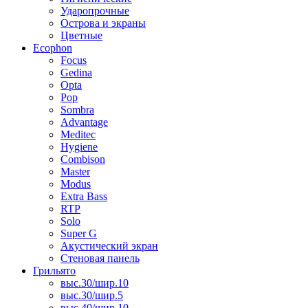
Ударопрочные
Острова и экраны
Цветные
Ecophon
Focus
Gedina
Opta
Pop
Sombra
Advantage
Meditec
Hygiene
Combison
Master
Modus
Extra Bass
RTP
Solo
Super G
Акустический экран
Стеновая панель
Грильято
выс.30/шир.10
выс.30/шир.5
выс.40/шир.10