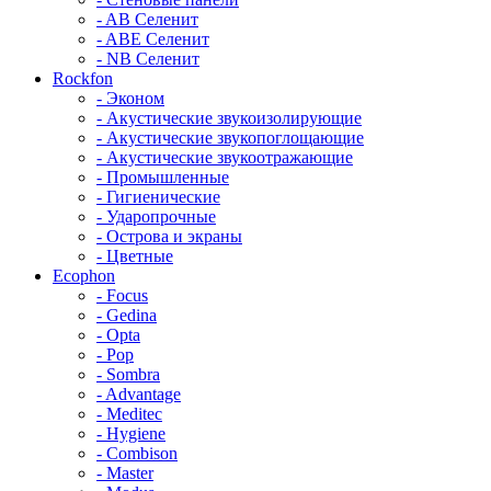
- AB Селенит
- ABE Селенит
- NB Селенит
Rockfon
- Эконом
- Акустические звукоизолирующие
- Акустические звукопоглощающие
- Акустические звукоотражающие
- Промышленные
- Гигиенические
- Ударопрочные
- Острова и экраны
- Цветные
Ecophon
- Focus
- Gedina
- Opta
- Pop
- Sombra
- Advantage
- Meditec
- Hygiene
- Combison
- Master