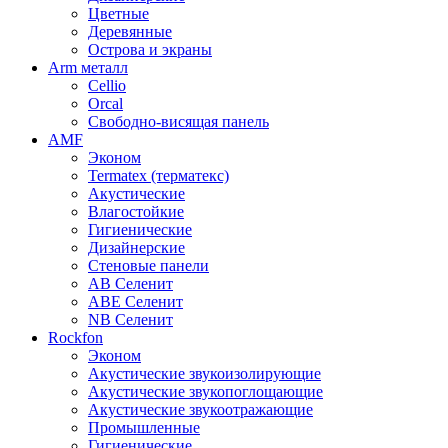
Цветные
Деревянные
Острова и экраны
Arm металл
Cellio
Orcal
Свободно-висящая панель
AMF
Эконом
Termatex (терматекс)
Акустические
Влагостойкие
Гигиенические
Дизайнерские
Стеновые панели
AB Селенит
ABE Селенит
NB Селенит
Rockfon
Эконом
Акустические звукоизолирующие
Акустические звукопоглощающие
Акустические звукоотражающие
Промышленные
Гигиенические