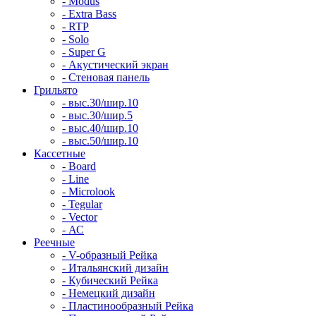
- Modus
- Extra Bass
- RTP
- Solo
- Super G
- Акустический экран
- Стеновая панель
Грильято
- выс.30/шир.10
- выс.30/шир.5
- выс.40/шир.10
- выс.50/шир.10
Кассетные
- Board
- Line
- Microlook
- Tegular
- Vector
- АС
Реечные
- V-образный Рейка
- Итальянский дизайн
- Кубический Рейка
- Немецкий дизайн
- Пластинообразный Рейка