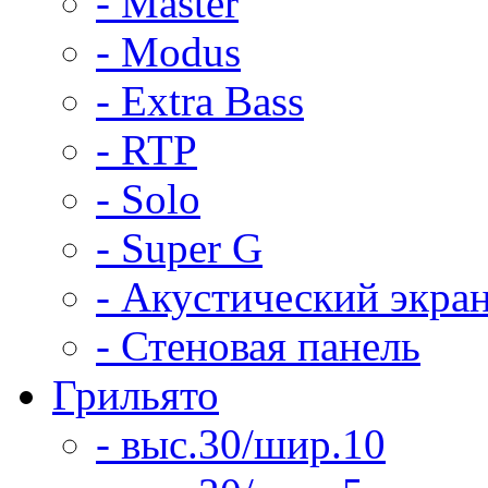
- Master
- Modus
- Extra Bass
- RTP
- Solo
- Super G
- Акустический экра
- Стеновая панель
Грильято
- выс.30/шир.10