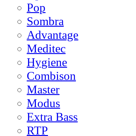
Pop
Sombra
Advantage
Meditec
Hygiene
Combison
Master
Modus
Extra Bass
RTP