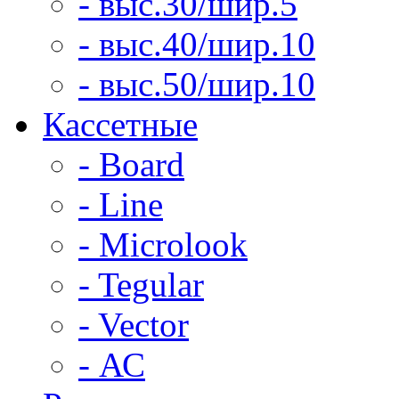
- выс.30/шир.5
- выс.40/шир.10
- выс.50/шир.10
Кассетные
- Board
- Line
- Microlook
- Tegular
- Vector
- АС