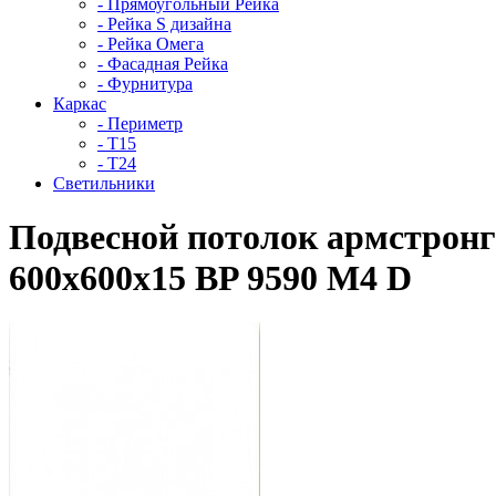
- Прямоугольный Рейка
- Рейка S дизайна
- Рейка Омега
- Фасадная Рейка
- Фурнитура
Каркас
- Периметр
- Т15
- Т24
Светильники
Подвесной потолок армстрон
600x600x15 BP 9590 M4 D