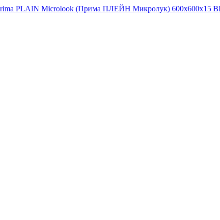
Prima PLAIN Microlook (Прима ПЛЕЙН Микролук) 600x600x15 