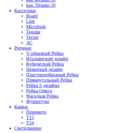
выс.50/шир.10
Кассетные
Board
Line
Microlook
Tegular
Vector
АС
Реечные
V-образный Рейка
Итальянский дизайн
Кубический Рейка
Немецкий дизайн
Пластинообразный Рейка
Прямоугольный Рейка
Рейка S дизайна
Рейка Омега
Фасадная Рейка
Фурнитура
Каркас
Периметр
Т15
Т24
Светильники