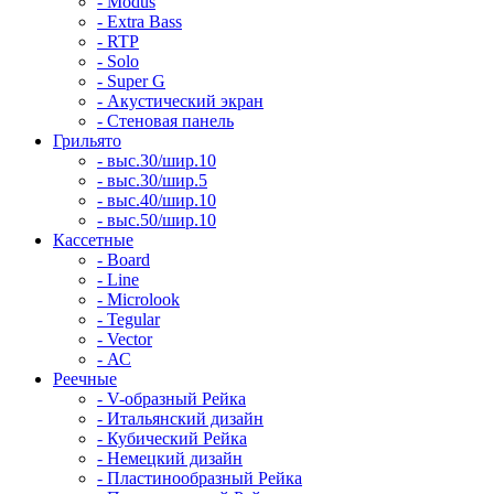
- Modus
- Extra Bass
- RTP
- Solo
- Super G
- Акустический экран
- Стеновая панель
Грильято
- выс.30/шир.10
- выс.30/шир.5
- выс.40/шир.10
- выс.50/шир.10
Кассетные
- Board
- Line
- Microlook
- Tegular
- Vector
- АС
Реечные
- V-образный Рейка
- Итальянский дизайн
- Кубический Рейка
- Немецкий дизайн
- Пластинообразный Рейка