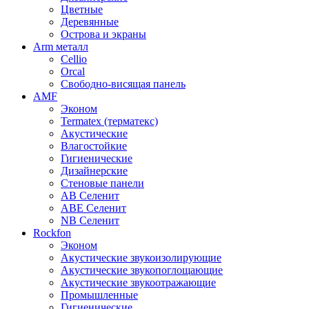
Цветные
Деревянные
Острова и экраны
Arm металл
Cellio
Orcal
Свободно-висящая панель
AMF
Эконом
Termatex (терматекс)
Акустические
Влагостойкие
Гигиенические
Дизайнерские
Стеновые панели
AB Селенит
ABE Селенит
NB Селенит
Rockfon
Эконом
Акустические звукоизолирующие
Акустические звукопоглощающие
Акустические звукоотражающие
Промышленные
Гигиенические