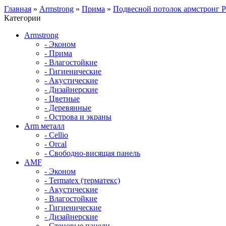
Главная
»
Armstrong
»
Прима
»
Подвесной потолок армстронг 
Категории
Armstrong
- Эконом
- Прима
- Влагостойкие
- Гигиенические
- Акустические
- Дизайнерские
- Цветные
- Деревянные
- Острова и экраны
Arm металл
- Cellio
- Orcal
- Свободно-висящая панель
AMF
- Эконом
- Termatex (терматекс)
- Акустические
- Влагостойкие
- Гигиенические
- Дизайнерские
- Стеновые панели