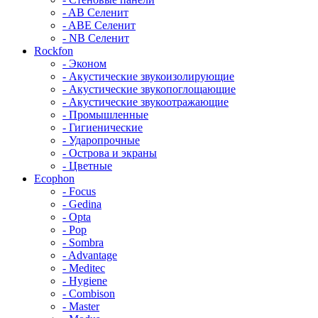
- AB Селенит
- ABE Селенит
- NB Селенит
Rockfon
- Эконом
- Акустические звукоизолирующие
- Акустические звукопоглощающие
- Акустические звукоотражающие
- Промышленные
- Гигиенические
- Ударопрочные
- Острова и экраны
- Цветные
Ecophon
- Focus
- Gedina
- Opta
- Pop
- Sombra
- Advantage
- Meditec
- Hygiene
- Combison
- Master