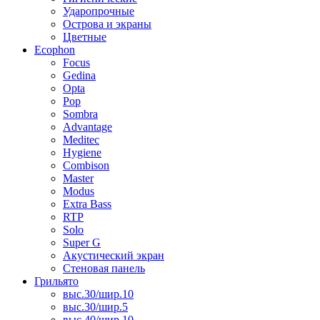
Ударопрочные
Острова и экраны
Цветные
Ecophon
Focus
Gedina
Opta
Pop
Sombra
Advantage
Meditec
Hygiene
Combison
Master
Modus
Extra Bass
RTP
Solo
Super G
Акустический экран
Стеновая панель
Грильято
выс.30/шир.10
выс.30/шир.5
выс.40/шир.10