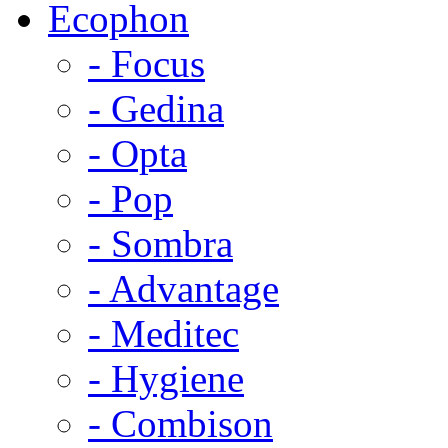
Ecophon
- Focus
- Gedina
- Opta
- Pop
- Sombra
- Advantage
- Meditec
- Hygiene
- Combison