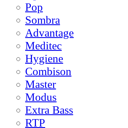
Pop
Sombra
Advantage
Meditec
Hygiene
Combison
Master
Modus
Extra Bass
RTP