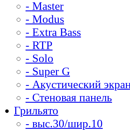
- Master
- Modus
- Extra Bass
- RTP
- Solo
- Super G
- Акустический экра
- Стеновая панель
Грильято
- выс.30/шир.10