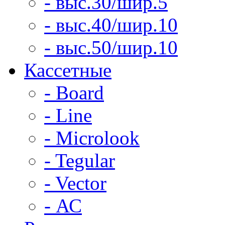
- выс.30/шир.5
- выс.40/шир.10
- выс.50/шир.10
Кассетные
- Board
- Line
- Microlook
- Tegular
- Vector
- АС