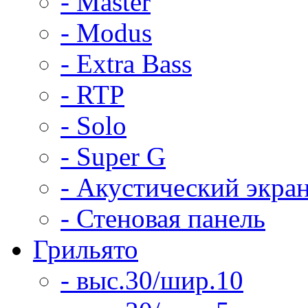
- Master
- Modus
- Extra Bass
- RTP
- Solo
- Super G
- Акустический экра
- Стеновая панель
Грильято
- выс.30/шир.10