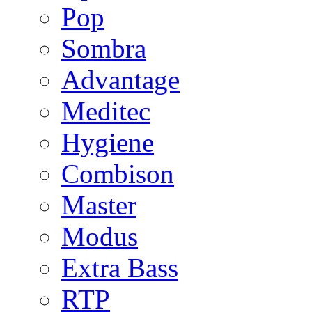
Pop
Sombra
Advantage
Meditec
Hygiene
Combison
Master
Modus
Extra Bass
RTP