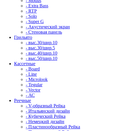
- Modus
- Extra Bass
- RTP
- Solo
- Super G
- Акустический экран
- Стеновая панель
Грильято
- выс.30/шир.10
- выс.30/шир.5
- выс.40/шир.10
- выс.50/шир.10
Кассетные
- Board
- Line
- Microlook
- Tegular
- Vector
- АС
Реечные
- V-образный Рейка
- Итальянский дизайн
- Кубический Рейка
- Немецкий дизайн
- Пластинообразный Рейка