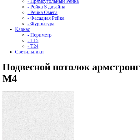
- Прямоугольный Рейка
- Рейка S дизайна
- Рейка Омега
- Фасадная Рейка
- Фурнитура
Каркас
- Периметр
- Т15
- Т24
Светильники
Подвесной потолок армстрон
M4