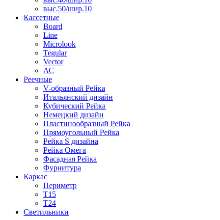
выс.50/шир.10
Кассетные
Board
Line
Microlook
Tegular
Vector
АС
Реечные
V-образный Рейка
Итальянский дизайн
Кубический Рейка
Немецкий дизайн
Пластинообразный Рейка
Прямоугольный Рейка
Рейка S дизайна
Рейка Омега
Фасадная Рейка
Фурнитура
Каркас
Периметр
Т15
Т24
Светильники