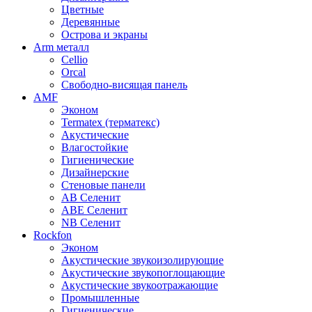
Цветные
Деревянные
Острова и экраны
Arm металл
Cellio
Orcal
Свободно-висящая панель
AMF
Эконом
Termatex (терматекс)
Акустические
Влагостойкие
Гигиенические
Дизайнерские
Стеновые панели
AB Селенит
ABE Селенит
NB Селенит
Rockfon
Эконом
Акустические звукоизолирующие
Акустические звукопоглощающие
Акустические звукоотражающие
Промышленные
Гигиенические