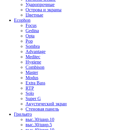
Ударопрочные
Острова и экраны
Цветные
Ecophon
Focus
Gedina
Opta
Pop
Sombra
Advantage
Meditec
Hygiene
Combison
Master
Modus
Extra Bass
RTP
Solo
Super G
Акустический экран
Стеновая панель
Грильято
выс.30/шир.10
выс.30/шир.5
выс.40/шир.10