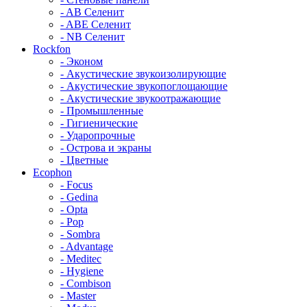
- AB Селенит
- ABE Селенит
- NB Селенит
Rockfon
- Эконом
- Акустические звукоизолирующие
- Акустические звукопоглощающие
- Акустические звукоотражающие
- Промышленные
- Гигиенические
- Ударопрочные
- Острова и экраны
- Цветные
Ecophon
- Focus
- Gedina
- Opta
- Pop
- Sombra
- Advantage
- Meditec
- Hygiene
- Combison
- Master