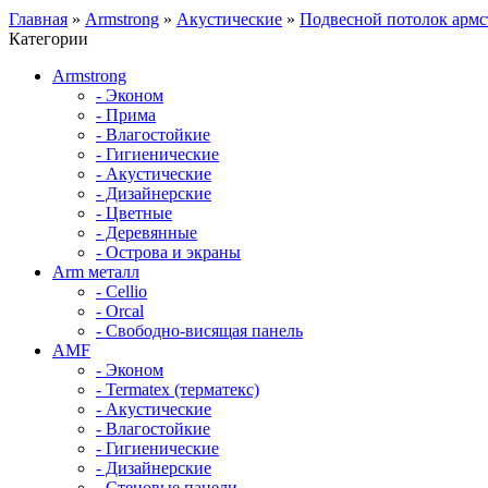
Главная
»
Armstrong
»
Акустические
»
Подвесной потолок арм
Категории
Armstrong
- Эконом
- Прима
- Влагостойкие
- Гигиенические
- Акустические
- Дизайнерские
- Цветные
- Деревянные
- Острова и экраны
Arm металл
- Cellio
- Orcal
- Свободно-висящая панель
AMF
- Эконом
- Termatex (терматекс)
- Акустические
- Влагостойкие
- Гигиенические
- Дизайнерские
- Стеновые панели