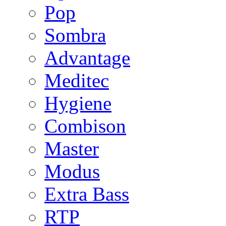
Pop
Sombra
Advantage
Meditec
Hygiene
Combison
Master
Modus
Extra Bass
RTP