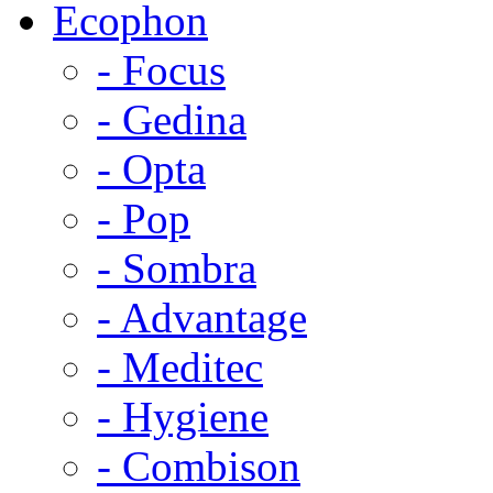
Ecophon
- Focus
- Gedina
- Opta
- Pop
- Sombra
- Advantage
- Meditec
- Hygiene
- Combison