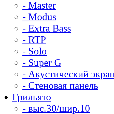
- Master
- Modus
- Extra Bass
- RTP
- Solo
- Super G
- Акустический экра
- Стеновая панель
Грильято
- выс.30/шир.10