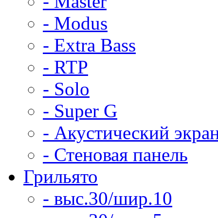
- Master
- Modus
- Extra Bass
- RTP
- Solo
- Super G
- Акустический экра
- Стеновая панель
Грильято
- выс.30/шир.10