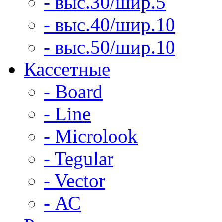
- выс.30/шир.5
- выс.40/шир.10
- выс.50/шир.10
Кассетные
- Board
- Line
- Microlook
- Tegular
- Vector
- АС