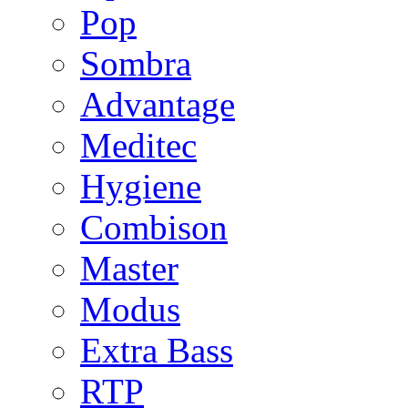
Pop
Sombra
Advantage
Meditec
Hygiene
Combison
Master
Modus
Extra Bass
RTP