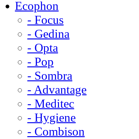
Ecophon
- Focus
- Gedina
- Opta
- Pop
- Sombra
- Advantage
- Meditec
- Hygiene
- Combison