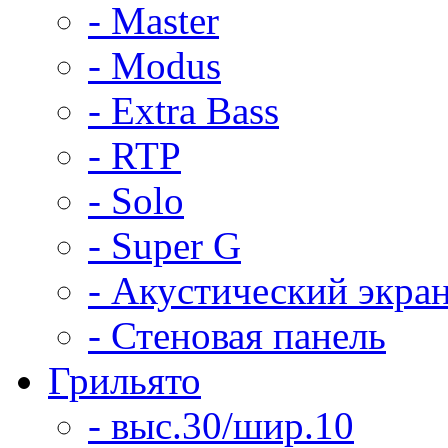
- Master
- Modus
- Extra Bass
- RTP
- Solo
- Super G
- Акустический экра
- Стеновая панель
Грильято
- выс.30/шир.10