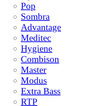
Pop
Sombra
Advantage
Meditec
Hygiene
Combison
Master
Modus
Extra Bass
RTP