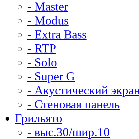
- Master
- Modus
- Extra Bass
- RTP
- Solo
- Super G
- Акустический экра
- Стеновая панель
Грильято
- выс.30/шир.10