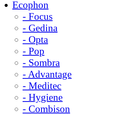
Ecophon
- Focus
- Gedina
- Opta
- Pop
- Sombra
- Advantage
- Meditec
- Hygiene
- Combison