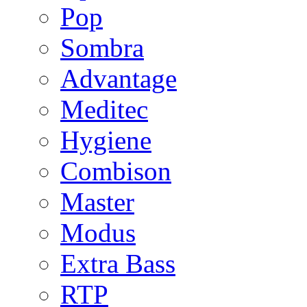
Pop
Sombra
Advantage
Meditec
Hygiene
Combison
Master
Modus
Extra Bass
RTP