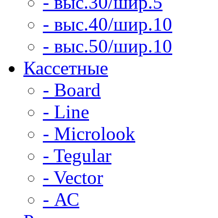
- выс.30/шир.5
- выс.40/шир.10
- выс.50/шир.10
Кассетные
- Board
- Line
- Microlook
- Tegular
- Vector
- АС