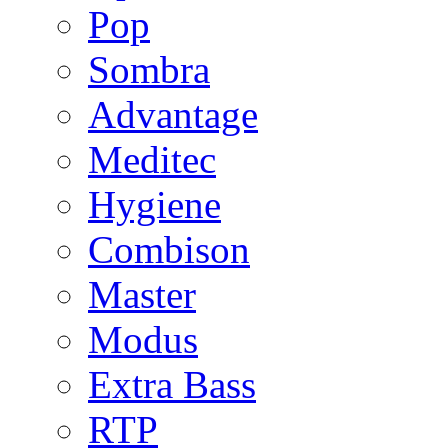
Pop
Sombra
Advantage
Meditec
Hygiene
Combison
Master
Modus
Extra Bass
RTP