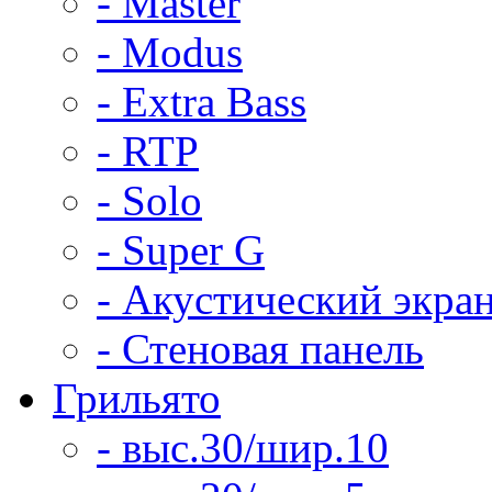
- Master
- Modus
- Extra Bass
- RTP
- Solo
- Super G
- Акустический экра
- Стеновая панель
Грильято
- выс.30/шир.10