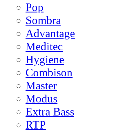
Pop
Sombra
Advantage
Meditec
Hygiene
Combison
Master
Modus
Extra Bass
RTP