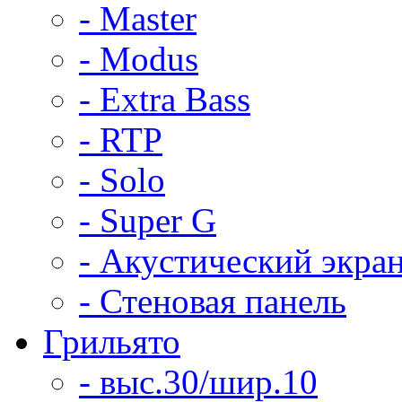
- Master
- Modus
- Extra Bass
- RTP
- Solo
- Super G
- Акустический экра
- Стеновая панель
Грильято
- выс.30/шир.10