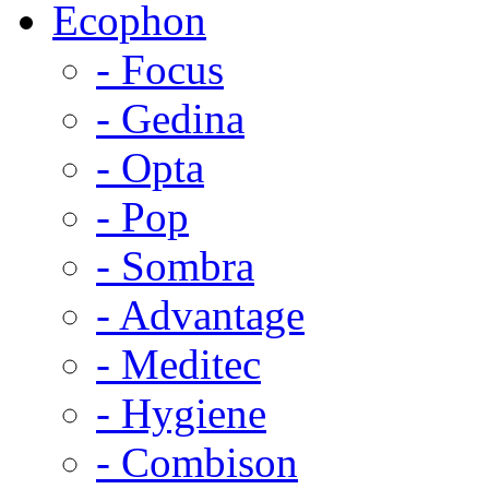
Ecophon
- Focus
- Gedina
- Opta
- Pop
- Sombra
- Advantage
- Meditec
- Hygiene
- Combison