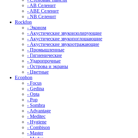
- AB Селенит
- ABE Селенит
- NB Селенит
Rockfon
- Эконом
- Акустические звукоизолирующие
- Акустические звукопоглощающие
- Акустические звукоотражающие
- Промышленные
- Гигиенические
- Ударопрочные
- Острова и экраны
- Цветные
Ecophon
- Focus
- Gedina
- Opta
- Pop
- Sombra
- Advantage
- Meditec
- Hygiene
- Combison
- Master