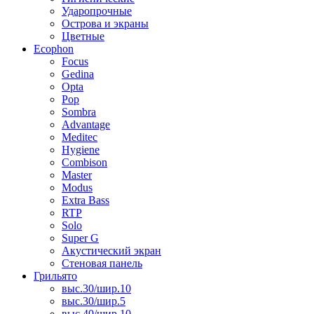
Ударопрочные
Острова и экраны
Цветные
Ecophon
Focus
Gedina
Opta
Pop
Sombra
Advantage
Meditec
Hygiene
Combison
Master
Modus
Extra Bass
RTP
Solo
Super G
Акустический экран
Стеновая панель
Грильято
выс.30/шир.10
выс.30/шир.5
выс.40/шир.10