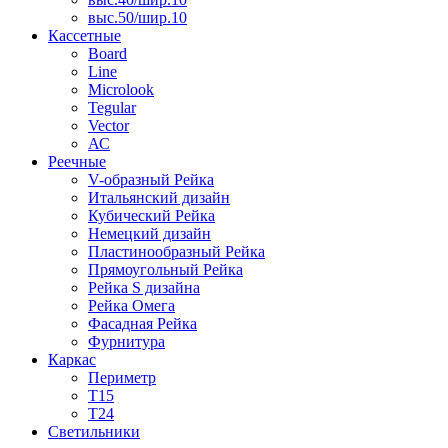
выс.50/шир.10
Кассетные
Board
Line
Microlook
Tegular
Vector
АС
Реечные
V-образный Рейка
Итальянский дизайн
Кубический Рейка
Немецкий дизайн
Пластинообразный Рейка
Прямоугольный Рейка
Рейка S дизайна
Рейка Омега
Фасадная Рейка
Фурнитура
Каркас
Периметр
Т15
Т24
Светильники