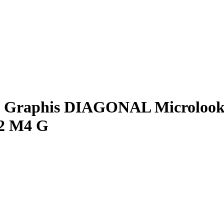
нг Graphis DIAGONAL Microlo
22 M4 G