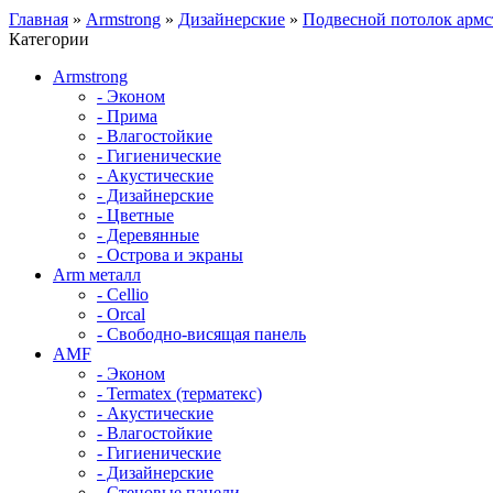
Главная
»
Armstrong
»
Дизайнерские
»
Подвесной потолок арм
Категории
Armstrong
- Эконом
- Прима
- Влагостойкие
- Гигиенические
- Акустические
- Дизайнерские
- Цветные
- Деревянные
- Острова и экраны
Arm металл
- Cellio
- Orcal
- Свободно-висящая панель
AMF
- Эконом
- Termatex (терматекс)
- Акустические
- Влагостойкие
- Гигиенические
- Дизайнерские
- Стеновые панели