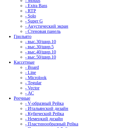
- Modus
- Extra Bass
- RTP
- Solo
- Super G
- Акустический экран
- Стеновая панель
Грильято
- выс.30/шир.10
- выс.30/шир.5
- выс.40/шир.10
- выс.50/шир.10
Кассетные
- Board
- Line
- Microlook
- Tegular
- Vector
- АС
Реечные
- V-образный Рейка
- Итальянский дизайн
- Кубический Рейка
- Немецкий дизайн
- Пластинообразный Рейка