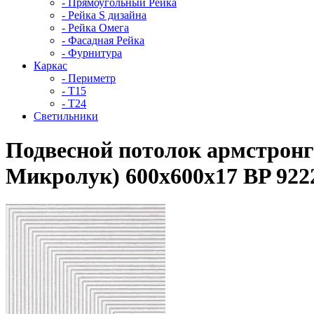
- Прямоугольный Рейка
- Рейка S дизайна
- Рейка Омега
- Фасадная Рейка
- Фурнитура
Каркас
- Периметр
- Т15
- Т24
Светильники
Подвесной потолок армстро
Микролук) 600x600x17 BP 92