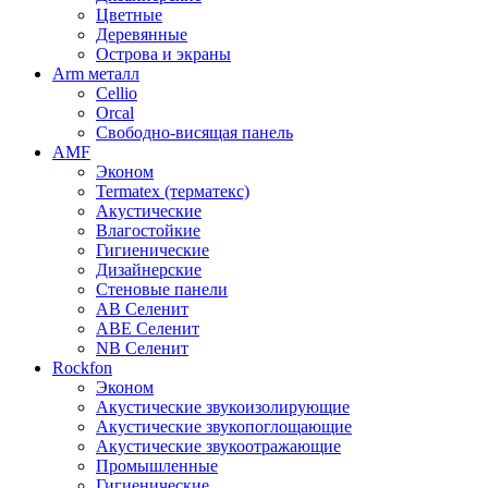
Цветные
Деревянные
Острова и экраны
Arm металл
Cellio
Orcal
Свободно-висящая панель
AMF
Эконом
Termatex (терматекс)
Акустические
Влагостойкие
Гигиенические
Дизайнерские
Стеновые панели
AB Селенит
ABE Селенит
NB Селенит
Rockfon
Эконом
Акустические звукоизолирующие
Акустические звукопоглощающие
Акустические звукоотражающие
Промышленные
Гигиенические