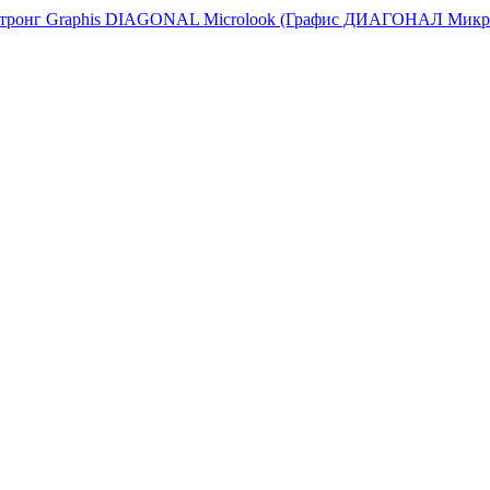
стронг Graphis DIAGONAL Microlook (Графис ДИАГОНАЛ Микр