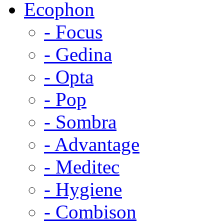
Ecophon
- Focus
- Gedina
- Opta
- Pop
- Sombra
- Advantage
- Meditec
- Hygiene
- Combison