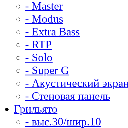
- Master
- Modus
- Extra Bass
- RTP
- Solo
- Super G
- Акустический экра
- Стеновая панель
Грильято
- выс.30/шир.10