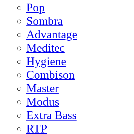
Pop
Sombra
Advantage
Meditec
Hygiene
Combison
Master
Modus
Extra Bass
RTP