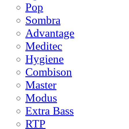
Pop
Sombra
Advantage
Meditec
Hygiene
Combison
Master
Modus
Extra Bass
RTP