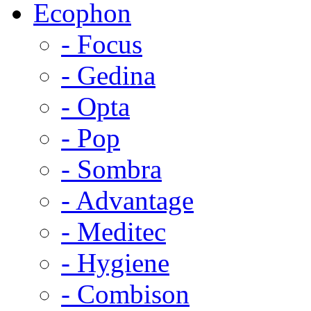
Ecophon
- Focus
- Gedina
- Opta
- Pop
- Sombra
- Advantage
- Meditec
- Hygiene
- Combison