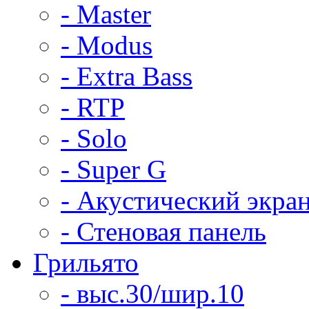
- Master
- Modus
- Extra Bass
- RTP
- Solo
- Super G
- Акустический экра
- Стеновая панель
Грильято
- выс.30/шир.10