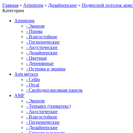
Главная
»
Armstrong
»
Дизайнерские
»
Подвесной потолок арм
Категории
Armstrong
- Эконом
- Прима
- Влагостойкие
- Гигиенические
- Акустические
- Дизайнерские
- Цветные
- Деревянные
- Острова и экраны
Arm металл
- Cellio
- Orcal
- Свободно-висящая панель
AMF
- Эконом
- Termatex (терматекс)
- Акустические
- Влагостойкие
- Гигиенические
- Дизайнерские
- Стеновые панели