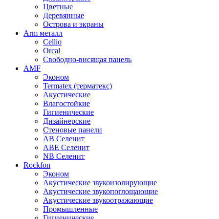
Цветные
Деревянные
Острова и экраны
Arm металл
Cellio
Orcal
Свободно-висящая панель
AMF
Эконом
Termatex (терматекс)
Акустические
Влагостойкие
Гигиенические
Дизайнерские
Стеновые панели
AB Селенит
ABE Селенит
NB Селенит
Rockfon
Эконом
Акустические звукоизолирующие
Акустические звукопоглощающие
Акустические звукоотражающие
Промышленные
Гигиенические