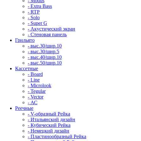
- Modus
- Extra Bass
- RTP
- Solo
- Super G
- Акустический экран
- Стеновая панель
Грильято
- выс.30/шир.10
- выс.30/шир.5
- выс.40/шир.10
- выс.50/шир.10
Кассетные
- Board
- Line
- Microlook
- Tegular
- Vector
- АС
Реечные
- V-образный Рейка
- Итальянский дизайн
- Кубический Рейка
- Немецкий дизайн
- Пластинообразный Рейка