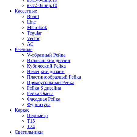
выс.50/шир.10
Кассетные
Board
Line
Microlook
Tegular
Vector
АС
Реечные
V-образный Рейка
Итальянский дизайн
Кубический Рейка
Немецкий дизайн
Пластинообразный Рейка
Прямоугольный Рейка
Рейка S дизайна
Рейка Омега
Фасадная Рейка
Фурнитура
Каркас
Периметр
Т15
Т24
Светильники