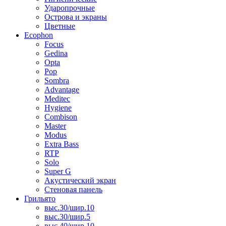
Ударопрочные
Острова и экраны
Цветные
Ecophon
Focus
Gedina
Opta
Pop
Sombra
Advantage
Meditec
Hygiene
Combison
Master
Modus
Extra Bass
RTP
Solo
Super G
Акустический экран
Стеновая панель
Грильято
выс.30/шир.10
выс.30/шир.5
выс.40/шир.10