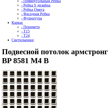
- Прямоугольный Рейка
- Рейка S дизайна
- Рейка Омега
- Фасадная Рейка
- Фурнитура
Каркас
- Периметр
- Т15
- Т24
Светильники
Подвесной потолок армстрон
BP 8581 M4 B