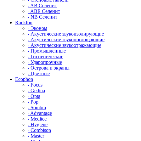
- AB Селенит
- ABE Селенит
- NB Селенит
Rockfon
- Эконом
- Акустические звукоизолирующие
- Акустические звукопоглощающие
- Акустические звукоотражающие
- Промышленные
- Гигиенические
- Ударопрочные
- Острова и экраны
- Цветные
Ecophon
- Focus
- Gedina
- Opta
- Pop
- Sombra
- Advantage
- Meditec
- Hygiene
- Combison
- Master