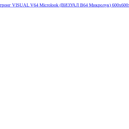
стронг VISUAL V64 Microlook (ВИЗУАЛ В64 Микролук) 600x600