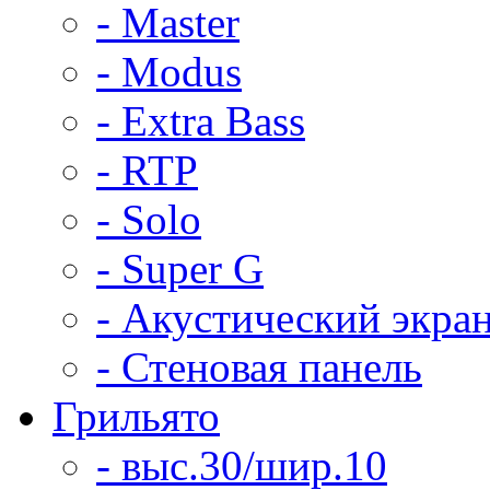
- Master
- Modus
- Extra Bass
- RTP
- Solo
- Super G
- Акустический экра
- Стеновая панель
Грильято
- выс.30/шир.10