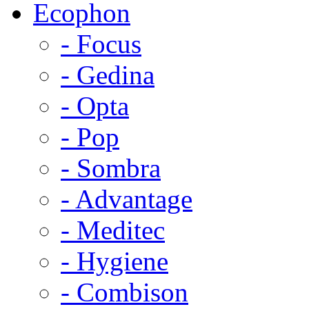
Ecophon
- Focus
- Gedina
- Opta
- Pop
- Sombra
- Advantage
- Meditec
- Hygiene
- Combison