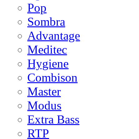
Pop
Sombra
Advantage
Meditec
Hygiene
Combison
Master
Modus
Extra Bass
RTP