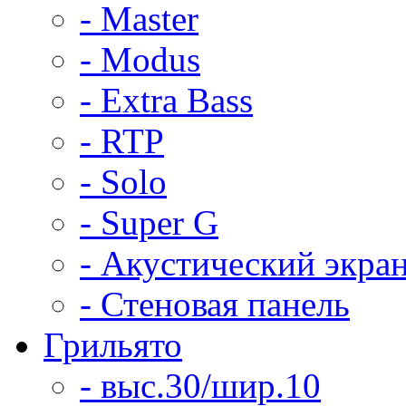
- Master
- Modus
- Extra Bass
- RTP
- Solo
- Super G
- Акустический экра
- Стеновая панель
Грильято
- выс.30/шир.10