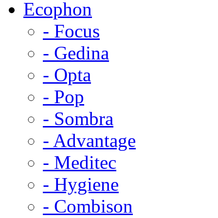
Ecophon
- Focus
- Gedina
- Opta
- Pop
- Sombra
- Advantage
- Meditec
- Hygiene
- Combison