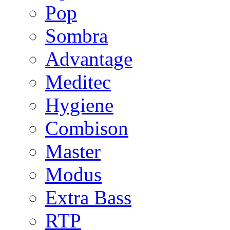
Pop
Sombra
Advantage
Meditec
Hygiene
Combison
Master
Modus
Extra Bass
RTP