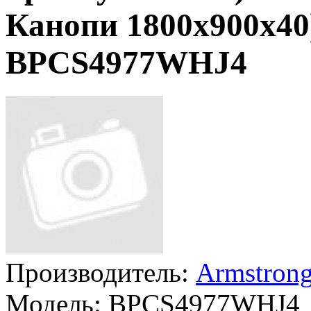
Канопи 1800x900x40
BPCS4977WHJ4
Производитель:
Armstron
Модель:
BPCS4977WHJ4