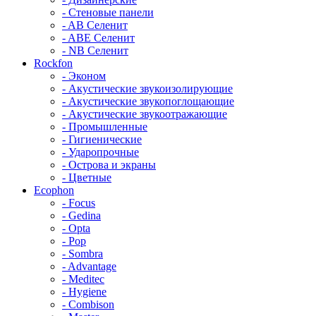
- Стеновые панели
- AB Селенит
- ABE Селенит
- NB Селенит
Rockfon
- Эконом
- Акустические звукоизолирующие
- Акустические звукопоглощающие
- Акустические звукоотражающие
- Промышленные
- Гигиенические
- Ударопрочные
- Острова и экраны
- Цветные
Ecophon
- Focus
- Gedina
- Opta
- Pop
- Sombra
- Advantage
- Meditec
- Hygiene
- Combison