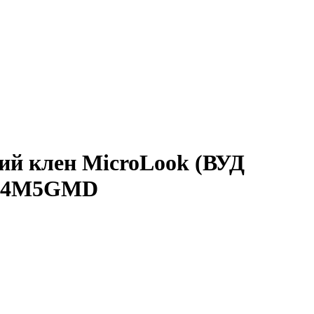
й клен MicroLook (ВУД
9774M5GMD