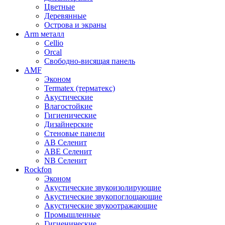
Цветные
Деревянные
Острова и экраны
Arm металл
Cellio
Orcal
Свободно-висящая панель
AMF
Эконом
Termatex (терматекс)
Акустические
Влагостойкие
Гигиенические
Дизайнерские
Стеновые панели
AB Селенит
ABE Селенит
NB Селенит
Rockfon
Эконом
Акустические звукоизолирующие
Акустические звукопоглощающие
Акустические звукоотражающие
Промышленные
Гигиенические