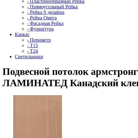
- Пластинообразный Рейка
- Прямоугольный Рейка
- Рейка S дизайна
- Рейка Омега
- Фасадная Рейка
- Фурнитура
Каркас
- Периметр
- Т15
- Т24
Светильники
Подвесной потолок армстро
ЛАМИНАТЕД Канадский клен