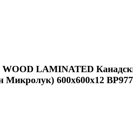
нг WOOD LAMINATED Канадски
 Микролук) 600x600x12 BP