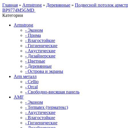
Главная
»
Armstrong
»
Деревянные
»
Подвесной потолок армс
BP9774M5GMD
Категории
Armstrong
- Эконом
- Прима
- Влагостойкие
- Гигиенические
- Акустические
- Дизайнерские
- Цветные
- Деревянные
- Острова и экраны
Arm металл
- Cellio
- Orcal
- Свободно-висящая панель
AMF
- Эконом
- Termatex (терматекс)
- Акустические
- Влагостойкие
- Гигиенические
- Дизайнерские