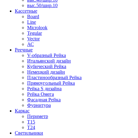
выс.50/шир.10
Кассетные
Board
Line
Microlook
Tegular
Vector
АС
Реечные
V-образный Рейка
Итальянский дизайн
Кубический Рейка
Немецкий дизайн
Пластинообразный Рейка
Прямоугольный Рейка
Рейка S дизайна
Рейка Омега
Фасадная Рейка
Фурнитура
Каркас
Периметр
Т15
Т24
Светильники