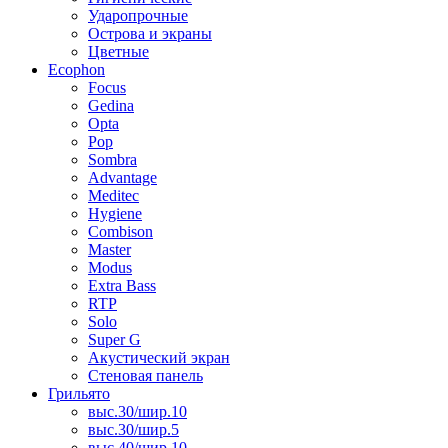
Ударопрочные
Острова и экраны
Цветные
Ecophon
Focus
Gedina
Opta
Pop
Sombra
Advantage
Meditec
Hygiene
Combison
Master
Modus
Extra Bass
RTP
Solo
Super G
Акустический экран
Стеновая панель
Грильято
выс.30/шир.10
выс.30/шир.5
выс.40/шир.10