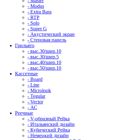
- Master
- Modus
- Extra Bass
- RTP
- Solo
- Super G
- Акустический экран
- Стеновая панель
Грильято
- выс.30/шир.10
- выс.30/шир.5
- выс.40/шир.10
- выс.50/шир.10
Кассетные
- Board
- Line
- Microlook
- Tegular
- Vector
- АС
Реечные
- V-образный Рейка
- Итальянский дизайн
- Кубический Рейка
- Немецкий дизайн