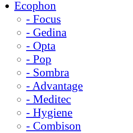
Ecophon
- Focus
- Gedina
- Opta
- Pop
- Sombra
- Advantage
- Meditec
- Hygiene
- Combison