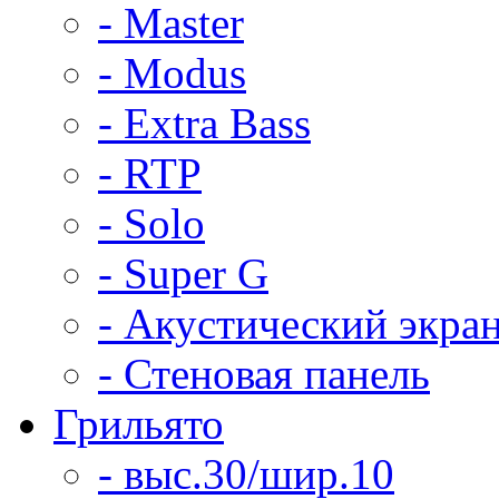
- Master
- Modus
- Extra Bass
- RTP
- Solo
- Super G
- Акустический экра
- Стеновая панель
Грильято
- выс.30/шир.10