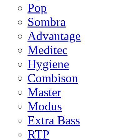
Pop
Sombra
Advantage
Meditec
Hygiene
Combison
Master
Modus
Extra Bass
RTP