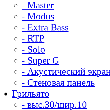
- Master
- Modus
- Extra Bass
- RTP
- Solo
- Super G
- Акустический экра
- Стеновая панель
Грильято
- выс.30/шир.10