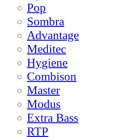
Pop
Sombra
Advantage
Meditec
Hygiene
Combison
Master
Modus
Extra Bass
RTP