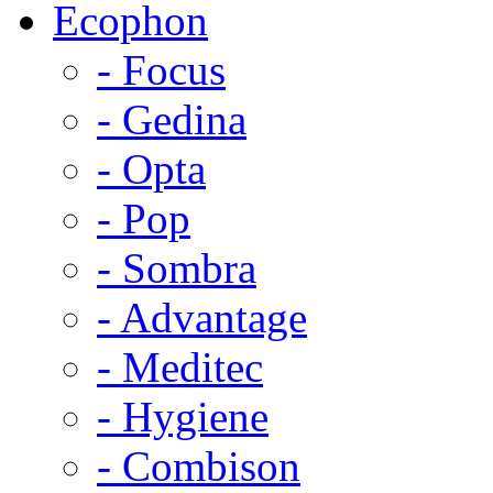
Ecophon
- Focus
- Gedina
- Opta
- Pop
- Sombra
- Advantage
- Meditec
- Hygiene
- Combison