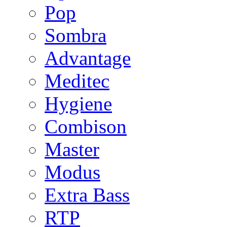
Pop
Sombra
Advantage
Meditec
Hygiene
Combison
Master
Modus
Extra Bass
RTP