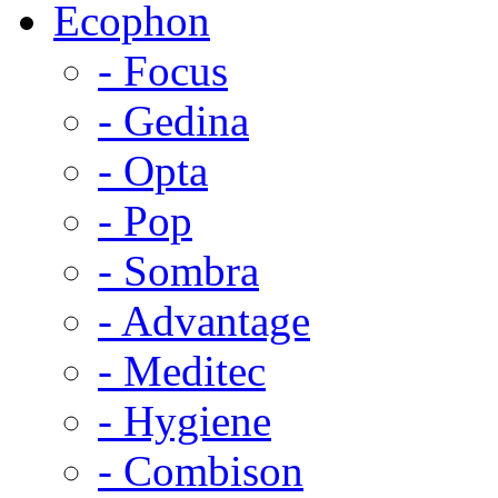
Ecophon
- Focus
- Gedina
- Opta
- Pop
- Sombra
- Advantage
- Meditec
- Hygiene
- Combison