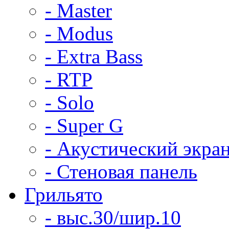
- Master
- Modus
- Extra Bass
- RTP
- Solo
- Super G
- Акустический экра
- Стеновая панель
Грильято
- выс.30/шир.10